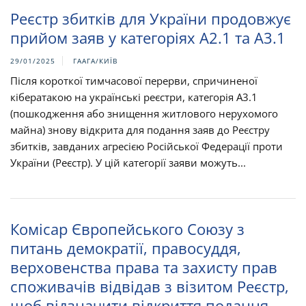
Реєстр збитків для України продовжує
прийом заяв у категоріях А2.1 та А3.1
29/01/2025
ГААГА/КИЇВ
Після короткої тимчасової перерви, спричиненої
кібератакою на українські реєстри, категорія А3.1
(пошкодження або знищення житлового нерухомого
майна) знову відкрита для подання заяв до Реєстру
збитків, завданих агресією Російської Федерації проти
України (Реєстр). У цій категорії заяви можуть...
Комісар Європейського Союзу з
питань демократії, правосуддя,
верховенства права та захисту прав
споживачів відвідав з візитом Реєстр,
щоб відзначити відкриття подання