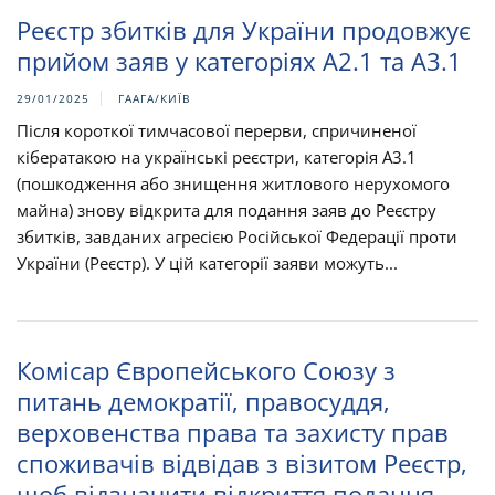
Реєстр збитків для України продовжує
прийом заяв у категоріях А2.1 та А3.1
29/01/2025
ГААГА/КИЇВ
Після короткої тимчасової перерви, спричиненої
кібератакою на українські реєстри, категорія А3.1
(пошкодження або знищення житлового нерухомого
майна) знову відкрита для подання заяв до Реєстру
збитків, завданих агресією Російської Федерації проти
України (Реєстр). У цій категорії заяви можуть...
Комісар Європейського Союзу з
питань демократії, правосуддя,
верховенства права та захисту прав
споживачів відвідав з візитом Реєстр,
щоб відзначити відкриття подання