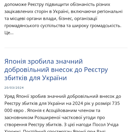
допоможе Реєстру підвищити обізнаність різних
зацікавлених сторін в Україні, включаючи регіональні
та місцеві органи влади, бізнес, організації
громадянського суспільства та широку громадськість.
Це...
Японія зробила значний
добровільний внесок до Реєстру
збитків для України
20/03/2024
Уряд Японії зробив значний добровільний внесок до
Реєстру збитків для України на 2024 рік у розмірі 735
000 євро . Японія є Асоційованим членом та
засновником Розширеної часткової угоди про
створення Реєстру збитків. З цієї нагоди Посол Учіда
Хіроюкі, Постійний спостерігач Японії при Раді