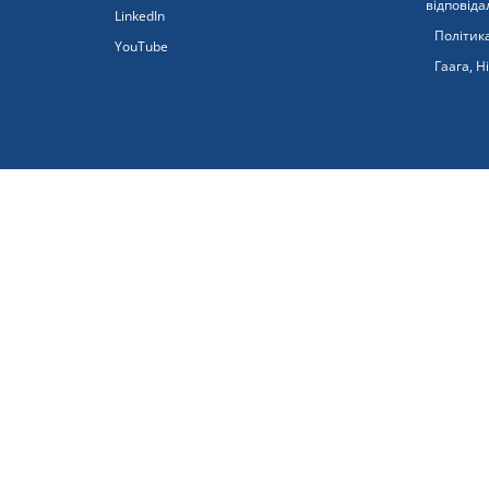
відповіда
LinkedIn
Політика
YouTube
Гаага, Н