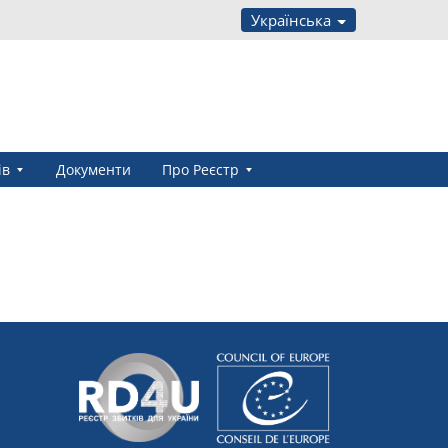
Українська
ів
Документи
Про Реєстр