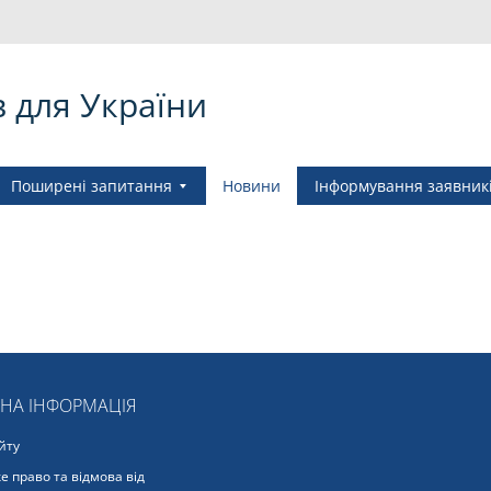
в для України
Поширені запитання
Новини
Інформування заявник
ЬНА ІНФОРМАЦІЯ
йту
е право та відмова від