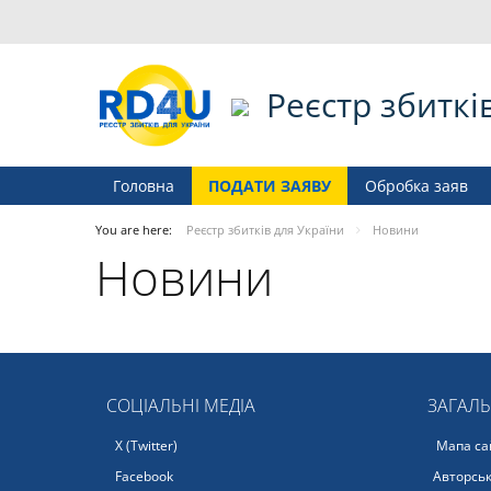
Реєстр збиткі
Головна
ПОДАТИ ЗАЯВУ
Обробка заяв
You are here:
Реєстр збитків для України
Новини
Новини
СОЦІАЛЬНІ МЕДІА
ЗАГАЛ
X (Twitter)
Мапа са
Facebook
Авторськ