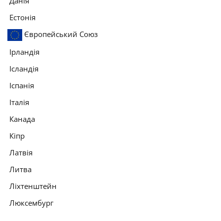
Данія
Естонія
Європейський Союз
Ірландія
Ісландія
Іспанія
Італія
Канада
Кіпр
Латвія
Литва
Ліхтенштейн
Люксембург