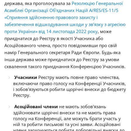
держава, яка проголосувала за
Резолюцію Генеральної
Асамблеї Організації Об'єднаних Націй A/RES/ES-11/5
«Сприяння здійсненню правового захисту і
забезпечення відшкодування шкоди у зв’язку з агресією
проти України»
від 14 листопада 2022 року
, може
приєднатися до Реєстру в якості Учасника або
Асоційованого члена, просто повідомивши про свій
намір Генерального секретаря Ради Європи. Будь-яка
інша держава може приєднатися до Реєстру за умови
схвалення такого приєднання Конференцією Учасників.
Учасники
Реєстру мають повне право членства,
включаючи право голосу на Конференції Учасників,
і зобов'язуються робити щорічні внески до бюджету
Реєстру.
Асоційовані члени
не мають зобов'язань
здійснювати щорічні внески та не мають права
голосу на Конференції, але можуть брати участь у
ній та робити письмові та усні заяви. Асоційовані
члени заохочуються робити добровільні внески до