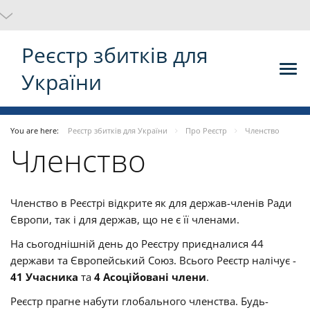
Реєстр збитків для
України
You are here:
Реєстр збитків для України
Про Реєстр
Членство
Членство
Членство в Реєстрі відкрите як для держав-членів Ради
Європи, так і для держав, що не є її членами.
На сьогоднішній день до Реєстру приєдналися 44
держави та Європейський Союз. Всього Реєстр налічує -
41 Учасника
та
4 Асоційовані члени
.
Реєстр прагне набути глобального членства. Будь-