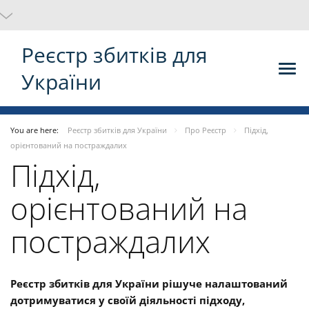
Реєстр збитків для
України
You are here:
Реєстр збитків для України
Про Реєстр
Підхід,
орієнтований на постраждалих
Підхід,
орієнтований на
постраждалих
Реєстр збитків для України рішуче налаштований
дотримуватися у своїй діяльності підходу,