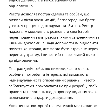
відповідальності, а також зціленню та
відновленню.
Реєстр дозволяє постраждалим та особам, що
вижили після воєнних дій, безпосередньо брати
участь у процесі відшкодування збитків. Реєстр
надасть їм можливість розповісти свої історії
через подання заяв, разом з їхніми свідченнями та
іншими доказами, в надії допомогти їм відновити
почуття контролю, яке могло бути втрачене через
пережиту травму, і вивести їх на реальний шлях
до відновлення.
Постраждалі/особи, що вижили, часто мають
особливі потреби та інтереси, які вимагають
індивідуальних та оперативних рішень, і Реєстр
зобов'язується враховувати це при розробці своїх
правил та положень щодо процесу подання заяв,
включаючи стандарти доказування.
Уникнення повторної травматизації має важливе