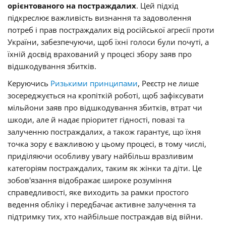
орієнтованого на постраждалих
. Цей підхід
підкреслює важливість визнання та задоволення
потреб і прав постраждалих від російської агресії проти
України, забезпечуючи, щоб їхні голоси були почуті, а
їхній досвід врахований у процесі збору заяв про
відшкодування збитків.
Керуючись
Ризькими принципами
, Реєстр не лише
зосереджується на кропіткій роботі, щоб зафіксувати
мільйони заяв про відшкодування збитків, втрат чи
шкоди, але й надає пріоритет гідності, повазі та
залученню постраждалих, а також гарантує, що їхня
точка зору є важливою у цьому процесі, в тому числі,
приділяючи особливу увагу найбільш вразливим
категоріям постраждалих, таким як жінки та діти. Це
зобов'язання відображає широке розуміння
справедливості, яке виходить за рамки простого
ведення обліку і передбачає активне залучення та
підтримку тих, хто найбільше постраждав від війни.