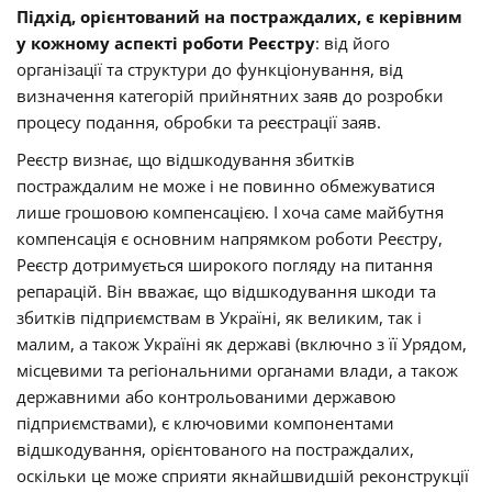
Підхід, орієнтований на постраждалих, є керівним
у кожному аспекті роботи Реєстру
: від його
організації та структури до функціонування, від
визначення категорій прийнятних заяв до розробки
процесу подання, обробки та реєстрації заяв.
Реєстр визнає, що відшкодування збитків
постраждалим не може і не повинно обмежуватися
лише грошовою компенсацією. І хоча саме майбутня
компенсація є основним напрямком роботи Реєстру,
Реєстр дотримується широкого погляду на питання
репарацій. Він вважає, що відшкодування шкоди та
збитків підприємствам в Україні, як великим, так і
малим, а також Україні як державі (включно з її Урядом,
місцевими та регіональними органами влади, а також
державними або контрольованими державою
підприємствами), є ключовими компонентами
відшкодування, орієнтованого на постраждалих,
оскільки це може сприяти якнайшвидшій реконструкції