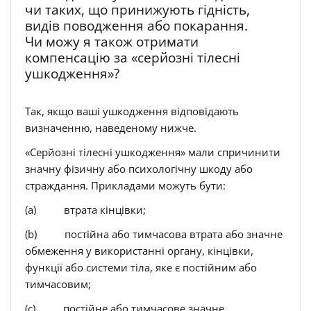
чи таких, що принижують гідність,
видів поводження або покарання.
Чи можу я також отримати
компенсацію за «серйозні тілесні
ушкодження»?
Так, якщо ваші ушкодження відповідають
визначенню, наведеному нижче.
«Серйозні тілесні ушкодження» мали спричинити
значну фізичну або психологічну шкоду або
страждання. Прикладами можуть бути:
(a) втрата кінцівки;
(b) постійна або тимчасова втрата або значне
обмеження у використанні органу, кінцівки,
функції або системи тіла, яке є постійним або
тимчасовим;
(c) постійне або тимчасове значне