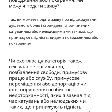
поводження або покарання. Чи
можу я подати заяву?
Так, ви можете подати заяву про відшкодування
душевного болю і страждань, спричинених
катуванням або нелюдськими чи такими, що
принижують гідність, видами поводженням або
покаранням.
Чи охоплює ця категорія також
сексуальне насильство,
позбавлення свободи, примусову
працю або службу, примусове
переміщення або депортацію чи
інші порушення особистої
недоторканності, яких я зазнав під
час катувань або нелюдських чи
таких, що принижують гідність,