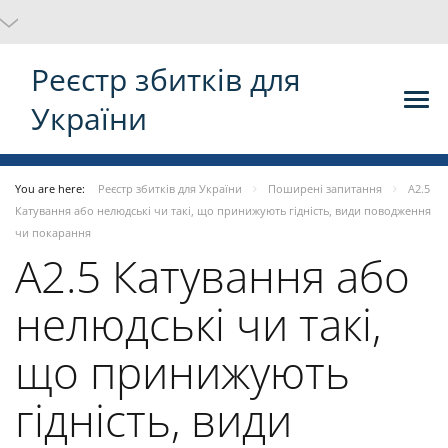
Реєстр збитків для
України
You are here:
Реєстр збитків для України
Поширені запитання
A2.5
Катування або нелюдські чи такі, що принижують гідність, види поводження
чи покарання
A2.5 Катування або
нелюдські чи такі,
що принижують
гідність, види