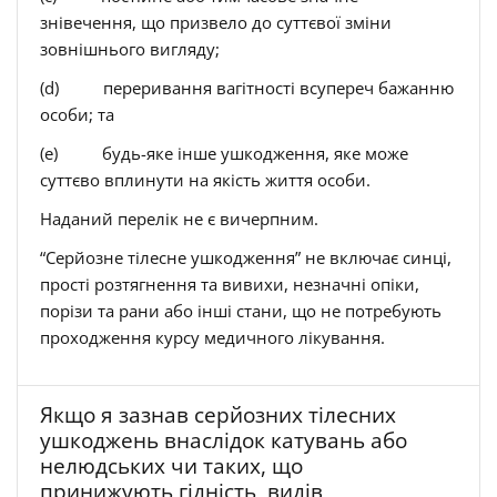
знівечення, що призвело до суттєвої зміни
зовнішнього вигляду;
(d) переривання вагітності всупереч бажанню
особи; та
(e) будь-яке інше ушкодження, яке може
суттєво вплинути на якість життя особи.
Наданий перелік не є вичерпним.
“Серйозне тілесне ушкодження” не включає синці,
прості розтягнення та вивихи, незначні опіки,
порізи та рани або інші стани, що не потребують
проходження курсу медичного лікування.
Якщо я зазнав серйозних тілесних
ушкоджень внаслідок катувань або
нелюдських чи таких, що
принижують гідність, видів