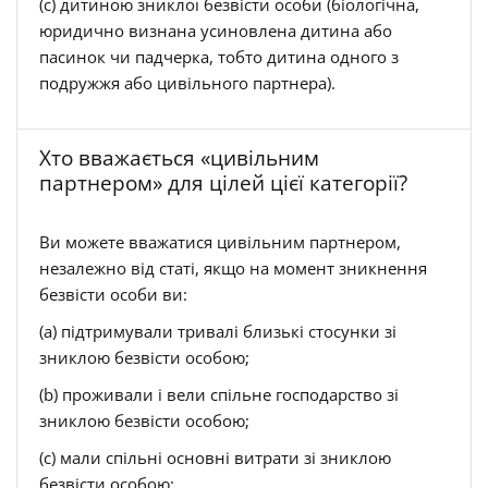
(c) дитиною зниклої безвісти особи (біологічна,
юридично визнана усиновлена дитина або
пасинок чи падчерка, тобто дитина одного з
подружжя або цивільного партнера).
Хто вважається «цивільним
партнером» для цілей цієї категорії?
Ви можете вважатися цивільним партнером,
незалежно від статі, якщо на момент зникнення
безвісти особи ви:
(a) підтримували тривалі близькі стосунки зі
зниклою безвісти особою;
(b) проживали і вели спільне господарство зі
зниклою безвісти особою;
(c) мали спільні основні витрати зі зниклою
безвісти особою;