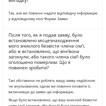
випадку?
Так, але ви повинні надати відповідну інформацію
у відповідному полі Форми Заяви.
Після того, як я подав заяву, було
встановлено місцезнаходження
мого зниклого безвісти члена сім'ї,
або ж встановлено, що він/вона
загинули, або такого члена сім’ї було
оголошено померлим. Що я
повинен зробити?
Такі обставини не роблять вашу заяву недійсною
чи анульованою, однак ви повинні оновити її,
включивши до заяви цю інформацію.
Якщо було встановлено, що ваш зниклий безвісти
член сім'ї загинув, або його/її було оголошено