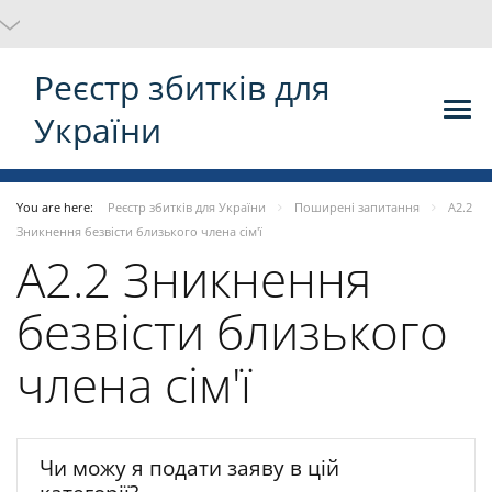
Реєстр збитків для
України
You are here:
Реєстр збитків для України
Поширені запитання
А2.2
Зникнення безвісти близького члена сім'ї
А2.2 Зникнення
безвісти близького
члена сім'ї
Чи можу я подати заяву в цій