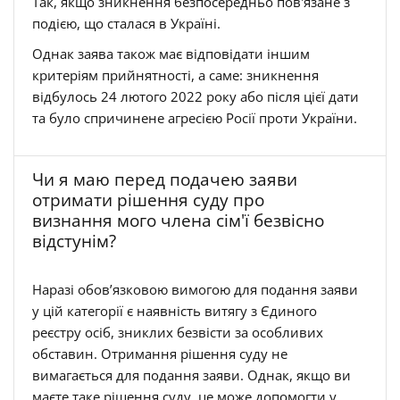
Так, якщо зникнення безпосередньо пов'язане з
подією, що сталася в Україні.
Однак заява також має відповідати іншим
критеріям прийнятності, а саме: зникнення
відбулось 24 лютого 2022 року або після цієї дати
та було спричинене агресією Росії проти України.
Чи я маю перед подачею заяви
отримати рішення суду про
визнання мого члена сім'ї безвісно
відстунім?
Наразі обов’язковою вимогою для подання заяви
у цій категорії є наявність витягу з Єдиного
реєстру осіб, зниклих безвісти за особливих
обставин. Отримання рішення суду не
вимагається для подання заяви. Однак, якщо ви
маєте таке рішення суду, це може допомогти у