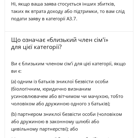
Ні, якщо ваша заява стосується інших збитків,
таких як втрата доходу або підтримки, то вам слід
подати заяву в категорії А3.7.
Що означає «близький член сім'ї»
для цієї категорії?
Ви є близьким членом сім'ї для цієї категорії, якщо
ви є:
(a) одним із батьків зниклої безвісти особи
(біологічним, юридично визнаним
усиновлювачем або вітчимом чи мачухою, тобто
чоловіком або дружиною одного з батьків);
(b) партнером зниклої безвісти особи (чоловіком
або дружиною в законному шлюбі або
цивільному партнерстві); або