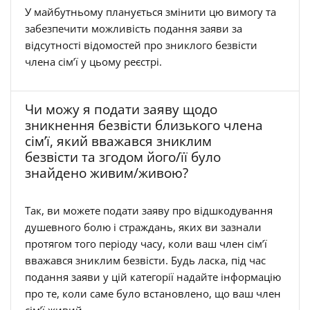
У майбутньому планується змінити цю вимогу та
забезпечити можливість подання заяви за
відсутності відомостей про зниклого безвісти
члена сім’ї у цьому реєстрі.
Чи можу я подати заяву щодо
зникнення безвісти близького члена
сім’ї, який вважався зниклим
безвісти та згодом його/її було
знайдено живим/живою?
Так, ви можете подати заяву про відшкодування
душевного болю і страждань, яких ви зазнали
протягом того періоду часу, коли ваш член сім’ї
вважався зниклим безвісти. Будь ласка, під час
подання заяви у цій категорії надайте інформацію
про те, коли саме було встановлено, що ваш член
сім’ї живий.