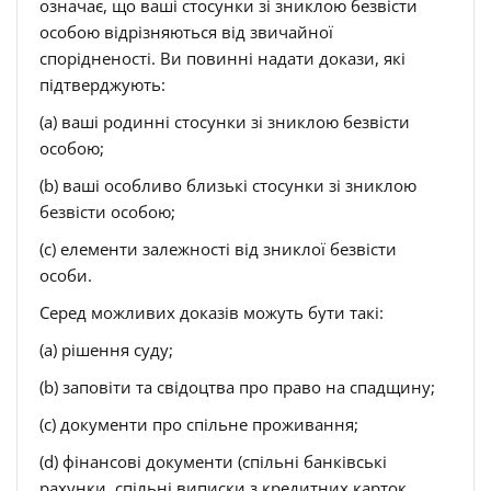
означає, що ваші стосунки зі зниклою безвісти
особою відрізняються від звичайної
спорідненості. Ви повинні надати докази, які
підтверджують:
(a) ваші родинні стосунки зі зниклою безвісти
особою;
(b) ваші особливо близькі стосунки зі зниклою
безвісти особою;
(c) елементи залежності від зниклої безвісти
особи.
Серед можливих доказів можуть бути такі:
(a) рішення суду;
(b) заповіти та свідоцтва про право на спадщину;
(c) документи про спільне проживання;
(d) фінансові документи (спільні банківські
рахунки, спільні виписки з кредитних карток,