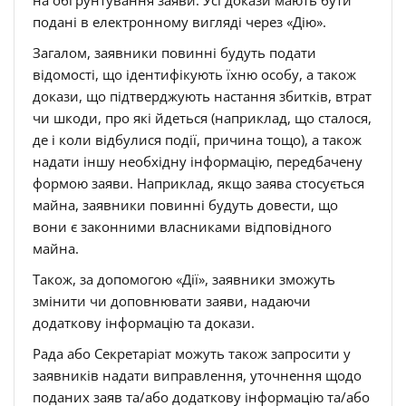
на обґрунтування заяви. Усі докази мають бути
подані в електронному вигляді через «Дію».
Загалом, заявники повинні будуть подати
відомості, що ідентифікують їхню особу, а також
докази, що підтверджують настання збитків, втрат
чи шкоди, про які йдеться (наприклад, що сталося,
де і коли відбулися події, причина тощо), а також
надати іншу необхідну інформацію, передбачену
формою заяви. Наприклад, якщо заява стосується
майна, заявники повинні будуть довести, що
вони є законними власниками відповідного
майна.
Також, за допомогою «Дії», заявники зможуть
змінити чи доповнювати заяви, надаючи
додаткову інформацію та докази.
Рада або Секретаріат можуть також запросити у
заявників надати виправлення, уточнення щодо
поданих заяв та/або додаткову інформацію та/або