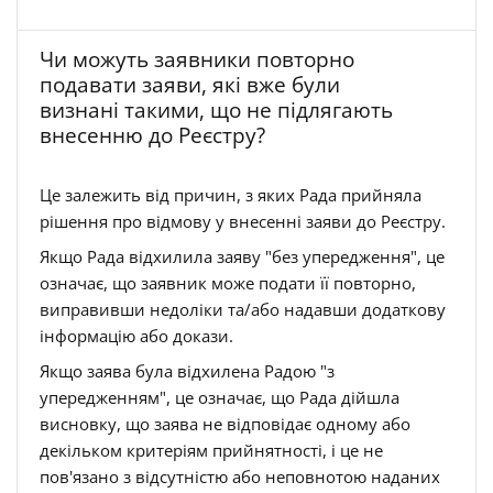
Чи можуть заявники повторно
подавати заяви, які вже були
визнані такими, що не підлягають
внесенню до Реєстру?
Це залежить від причин, з яких Рада прийняла
рішення про відмову у внесенні заяви до Реєстру.
Якщо Рада відхилила заяву "без упередження", це
означає, що заявник може подати її повторно,
виправивши недоліки та/або надавши додаткову
інформацію або докази.
Якщо заява була відхилена Радою "з
упередженням", це означає, що Рада дійшла
висновку, що заява не відповідає одному або
декільком критеріям прийнятності, і це не
пов'язано з відсутністю або неповнотою наданих