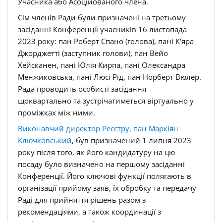
Учасника або Асоційованого члена.
Сім членів Ради були призначені на третьому
засіданні Конференції учасників 16 листопада
2023 року: пан Роберт Спано (голова), пані К’яра
Джорджетті (заступник голови), пан Вейо
Хейсканен, пані Юлія Кирпа, пані Олександра
Менжиковська, пані Люсі Рід, пан Норберт Вюлер.
Рада проводить особисті засідання
щоквартально та зустрічатиметься віртуально у
проміжках між ними.
Виконавчий директор Реєстру, пан Маркіян
Ключковський
, був призначений 1 липня 2023
року після того, як його кандидатуру на цю
посаду було визначено на першому засіданні
Конференції. Його ключові функції полягають в
організації прийому заяв, їх обробку та передачу
Раді для прийняття рішень разом з
рекомендаціями, а також координації з