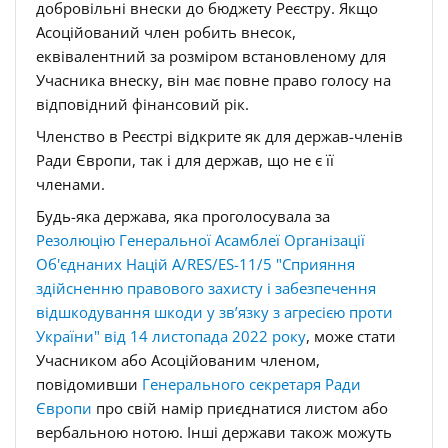
добровільні внески до бюджету Реєстру. Якщо
Асоційований член робить внесок,
еквівалентний за розміром встановленому для
Учасника внеску, він має повне право голосу на
відповідний фінансовий рік.
Членство в Реєстрі відкрите як для держав-членів
Ради Європи, так і для держав, що не є її
членами.
Будь-яка держава, яка проголосувала за
Резолюцію Генеральної Асамблеї Організації
Об'єднаних Націй A/RES/ES-11/5 "Сприяння
здійсненню правового захисту і забезпечення
відшкодування шкоди у зв’язку з агресією проти
України"
від 14 листопада 2022 року
, може стати
Учасником або Асоційованим членом,
повідомивши
Генерального секретаря Ради
Європи
про свій намір приєднатися листом або
вербальною нотою. Інші держави також можуть