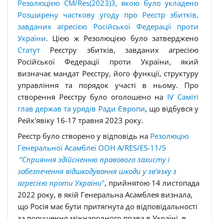
Резолюцією CM/Res(2023)3, якою було укладено
Розширену часткову угоду про Реєстр збитків,
завданих агресією Російської Федерації проти
України
. Цією ж Резолюцією було затверджено
Статут
Реєстру збитків, завданих агресією
Російської Федерації проти України, який
визначає мандат Реєстру, його функції, структуру
управління та порядок участі в ньому. Про
створення Реєстру було оголошено на
IV Саміті
глав держав та урядів Ради Європи
, що відбувся у
Рейк'явіку 16-17 травня 2023 року.
Реєстр було створено у відповідь на
Резолюцію
Генеральної Асамблеї ООН A/RES/ES-11/5
“
Сприяння здійсненню правового захисту і
забезпечення відшкодування шкоди у зв’язку з
агресією проти України
"
, прийнятою 14 листопада
2022 року, в якій Генеральна Асамблея визнала,
що Росія має бути притягнута до відповідальності
за порушення міжнародного права в Україні, в