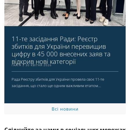
11-те засідання Ради: Реєстр
збитків для України перевищив
цифру в 45 000 внесених заяв та
відкрив нові категорії
ГААГА
30 КВІТНЯ 2026
Рада Реєстру збитків для України провела своє 11-те
засідання, що стало ще одним важливим етапом...
Всі новини
Слідкуйте за нами в соціальних мережах