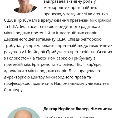
відігравала активну роль у
міжнародних претензійних
процесах, у тому числі як агентка
США в Трибуналі з врегулювання претензій між Іраном
та США, була асистенткою юридичного радника з
міжнародних претензій та інвестиційних спорів
Державного Департаменту США, Співдиректоркою
Трибуналу з врегулювання претензій щодо неактивних
рахунків у Швейцарії (Трибунал з претензій, пов’язаних
з Голокостом), а також комісаркою Трибуналу з
претензій між Еритреєю та Ефіопією.
Після кар’єри
адвокатки з міжнародних спорів Люсі працювала
директоркою Центру міжнародного права та
професоркою практики в Національному університеті
Сінгапуру.
Доктор Норберт Вюлер, Німеччина