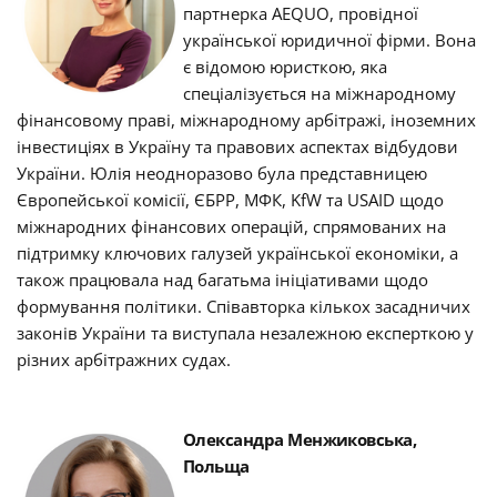
партнерка
AEQUO
, провідної
української юридичної фірми.
Вона
є відомою юристкою, яка
спеціалізується на міжнародному
фінансовому праві, міжнародному арбітражі, іноземних
інвестиціях в Україну та правових аспектах відбудови
України.
Юлія неодноразово була представницею
Європейської комісії, ЄБРР, МФК,
KfW
та
USAID
щодо
міжнародних фінансових операцій, спрямованих на
підтримку ключових галузей української економіки, а
також працювала над багатьма ініціативами щодо
формування політики.
Співавторка кількох засадничих
законів України та виступала незалежною експерткою у
різних арбітражних судах.
Олександра Менжиковська,
Польща