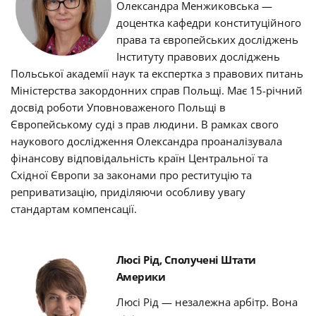
Олександра Менжиковська —
доцентка кафедри конституційного
права та європейських досліджень
Інституту правових досліджень
Польської академії наук та експертка з правових питань
Міністерства закордонних справ Польщі.
Має 15-річний
досвід роботи Уповноваженого Польщі в
Європейському суді з прав людини.
В рамках свого
наукового дослідження Олександра проаналізувала
фінансову відповідальність країн Центральної та
Східної Європи за законами про реституцію та
реприватизацію, приділяючи особливу увагу
стандартам компенсації
.
Люсі Рід, Сполучені Штати
Америки
Люсі Рід — незалежна арбітр.
Вона