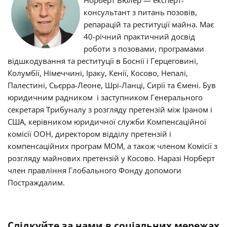
Норберт Вюлер — експерт-
консультант з питань позовів,
репарацій та реституції майна.
Має
40-річний практичний досвід
роботи з позовами, програмами
відшкодування та реституції в Боснії і Герцеговині,
Колумбії, Німеччині, Іраку, Кенії, Косово, Непалі,
Палестині, Сьєрра-Леоне, Шрі-Ланці, Сирії та Ємені. Був
юридичним радником і заступником Генерального
секретаря Трибуналу з розгляду претензій між Іраном і
США, керівником юридичної служби Компенсаційної
комісії ООН, директором відділу претензій і
компенсаційних програм МОМ, а також членом Комісії з
розгляду майнових претензій у Косово.
Наразі Норберт
член правління Глобального Фонду допомоги
Постраждалим.
Слідкуйте за нами в соціальних мережах