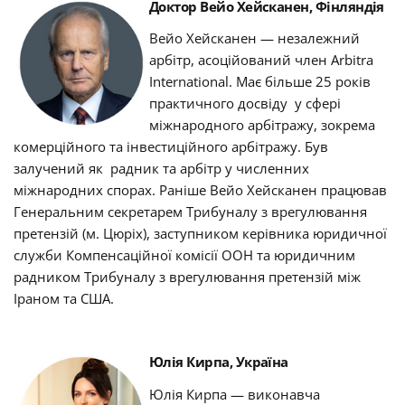
Доктор Вейо Хейсканен, Фінляндія
Вейо Хейсканен —
незалежний
арбітр, асоційований член Arbitra
International
.
Має більше 25 років
практичного досвіду у сфері
міжнародного арбітражу, зокрема
комерційного та інвестиційного арбітражу. Був
залучений як радник та арбітр у численних
міжнародних спорах.
Раніше Вейо Хейсканен працював
Генеральним секретарем Трибуналу з врегулювання
претензій (м. Цюріх), заступником керівника юридичної
служби Компенсаційної комісії ООН та юридичним
радником Трибуналу з врегулювання претензій між
Іраном та США
.
Юлія Кирпа, Україна
Юлія Кирпа — виконавча