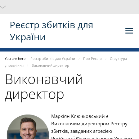
Реєстр збитків для
України
You are here:
Реєстр збитків для України
Про Реєстр
Структура
управління
Виконавчий директор
Виконавчий
директор
Маркіян Ключковський є
Виконавчим директором Реєстру
збитків, завданих агресією
Російської Федерації проти України.