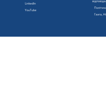
відповіда
LinkedIn
Політика
YouTube
Гаага, Н