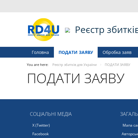
Реєстр збиткі
Головна
ПОДАТИ ЗАЯВУ
Обробка заяв
You are here:
Реєстр збитків для України
ПОДАТИ ЗАЯВУ
ПОДАТИ ЗАЯВУ
СОЦІАЛЬНІ МЕДІА
ЗАГАЛ
X (Twitter)
Мапа са
Facebook
Авторськ