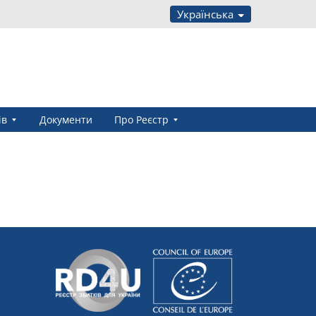
Українська
ів
Документи
Про Реєстр