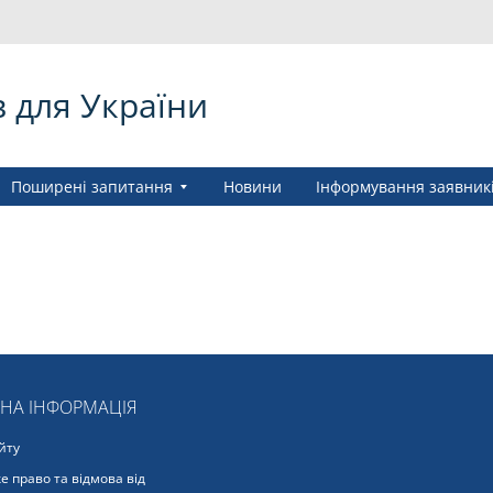
в для України
Поширені запитання
Новини
Інформування заявник
ЬНА ІНФОРМАЦІЯ
йту
е право та відмова від