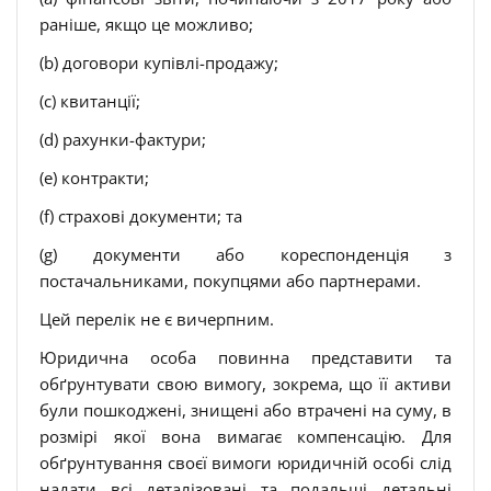
раніше, якщо це можливо;
(b) договори купівлі-продажу;
(c) квитанції;
(d) рахунки-фактури;
(e) контракти;
(f) страхові документи; та
(g) документи або кореспонденція з
постачальниками, покупцями або партнерами.
Цей перелік не є вичерпним.
Юридична особа повинна представити та
обґрунтувати свою вимогу, зокрема, що її активи
були пошкоджені, знищені або втрачені на суму, в
розмірі якої вона вимагає компенсацію. Для
обґрунтування своєї вимоги юридичній особі слід
надати всі деталізовані та подальші детальні