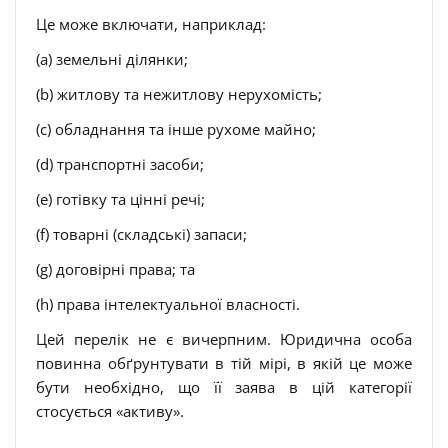
Це може включати, наприклад:
(a) земельні ділянки;
(b) житлову та нежитлову нерухомість;
(c) обладнання та інше рухоме майно;
(d) транспортні засоби;
(e) готівку та цінні речі;
(f) товарні (складські) запаси;
(g) договірні права; та
(h) права інтелектуальної власності.
Цей перелік не є вичерпним. Юридична особа
повинна обґрунтувати в тій мірі, в якій це може
бути необхідно, що її заява в цій категорії
стосується «активу».