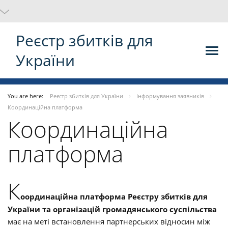
Реєстр збитків для
України
You are here:
Реєстр збитків для України
Інформування заявників
Координаційна платформа
Координаційна
платформа
К
оординаційна платформа Реєстру збитків для
України та організацій громадянського суспільства
має на меті встановлення партнерських відносин між