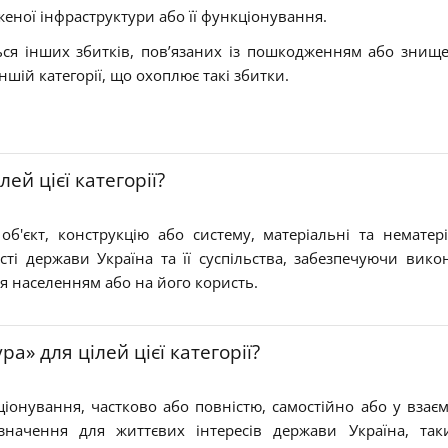
еної інфраструктури або її функціонування.
ься інших збитків, пов’язаних із пошкодженням або знищ
іншій категорії, що охоплює такі збитки.
ей цієї категорії?
об'єкт, конструкцію або систему, матеріальні та нематері
сті держави Україна та її суспільства, забезпечуючи вико
я населенням або на його користь.
» для цілей цієї категорії?
іонування, частково або повністю, самостійно або у взаєм
начення для життєвих інтересів держави Україна, так