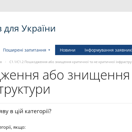
в для України
Поширені запитання
Новини
Інформування заявник
я
C1.1/C1.2 Пошкодження або знищення критичної та не критичної інфрастр
дження або знищення 
труктури
у в цій категорії?
горії, якщо: