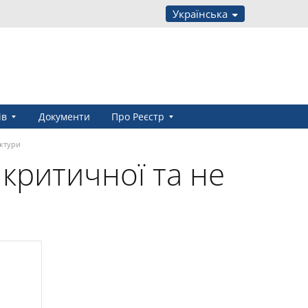
Українська
ів
Документи
Про Реєстр
уктури
критичної та не