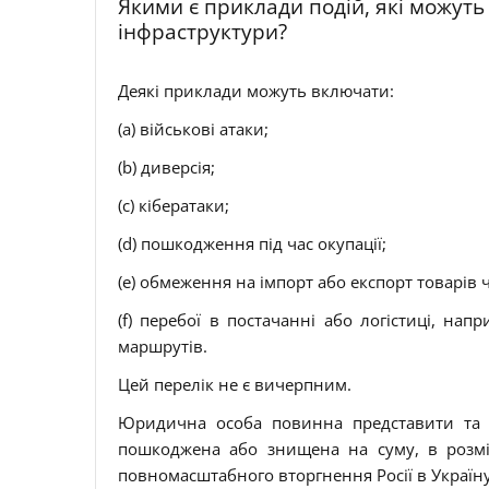
Якими є приклади подій, які можут
інфраструктури?
Деякі приклади можуть включати:
(a) військові атаки;
(b) диверсія;
(c) кібератаки;
(d) пошкодження під час окупації;
(e) обмеження на імпорт або експорт товарів ч
(f) перебої в постачанні або логістиці, на
маршрутів.
Цей перелік не є вичерпним.
Юридична особа повинна представити та о
пошкоджена або знищена на суму, в розмір
повномасштабного вторгнення Росії в Україну