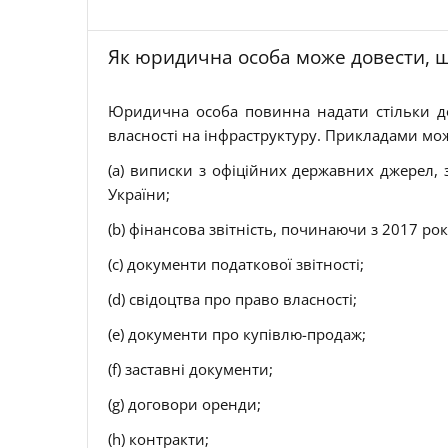
Як юридична особа може довести, щ
Юридична особа повинна надати стільки док
власності на інфраструктуру. Прикладами мож
(a) виписки з офіційних державних джерел,
України;
(b) фінансова звітність, починаючи з 2017 ро
(c) документи податкової звітності;
(d) свідоцтва про право власності;
(e) документи про купівлю-продаж;
(f) заставні документи;
(g) договори оренди;
(h) контракти;