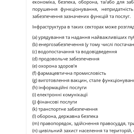
економіка, безпека, оборона, та/або для за
порушення функціонування, непридатніс
забезпечення зазначених функцій та послуг.
Інфраструктура в таких секторах може розгля
(a) урядування та надання найважливіших пуб
(b) енергозабезпечення (у тому числі постачан
(c) водопостачання та водовідведення
(d) продовольче забезпечення
(e) охорона здоров’я
(f) фармацевтична промисловість
(g) виготовлення вакцин, стале функціонуван
(h) інформаційні послуги
(i) електронні комунікації
(j) фінансові послуги
(k) транспортне забезпечення
(l) оборона, державна безпека
(m) правопорядок, здійснення правосуддя, т
(n) цивільний захист населення та територій