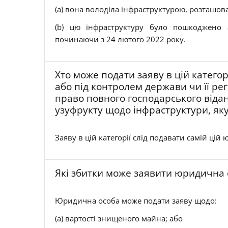
(a) вона володіла інфраструктурою, розташов
(b) цю інфраструктуру було пошкоджено 
починаючи з 24 лютого 2022 року.
Хто може подати заяву в цій катего
або під контролем держави чи її ре
право повного господарського віда
узуфрукту щодо інфраструктури, я
Заяву в цій категорії слід подавати самій цій
Які збитки може заявити юридична ос
Юридична особа може подати заяву щодо:
(a) вартості знищеного майна; або