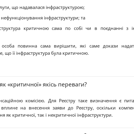
слуги, що надавалася інфраструктурою;
о нефункціонування інфраструктури; та
аструктура критичною сама по собі чи в поєднанні з 
особа повинна сама вирішити, які саме докази надат
е, що її інфраструктура була критичною.
к «критичної» якісь переваги?
саційною комісією. Для Реєстру таке визначення є пит
о вплине на внесення заяви до Реєстру, оскільки компен
як критичної, так і некритичної інфраструктури.