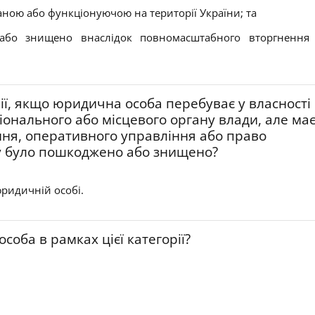
аною або функціонуючою на території України; та
або знищено внаслідок повномасштабного вторгнення Р
рії, якщо юридична особа перебуває у власності
гіонального або місцевого органу влади, але ма
ння, оперативного управління або право
ку було пошкоджено або знищено?
 юридичній особі.
оба в рамках цієї категорії?