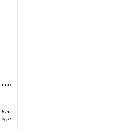
ортних
 була
лідок