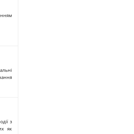
енням
альні
нання
одії з
их як