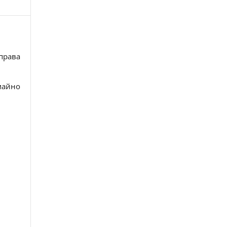
права
майно