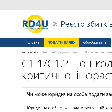
Реєстр збиткі
Головна
ПОДАТИ ЗАЯВУ
Обробка заяв
You are here:
Реєстр збитків для України
Поширені запитанн
C1.1/C1.2 Пошко
критичної інфрас
Чи може юридична особа подати заяв
Юридична особа може подати заяву в цій кате