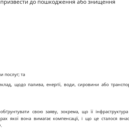
ь призвести до пошкодження або знищення
и послуг; та
приклад, щодо палива, енергії, води, сировини або трансп
бґрунтувати свою заяву, зокрема, що її інфраструктура
ах якої вона вимагає компенсації, і що це сталося внас
.