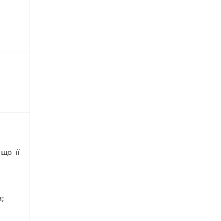
що її
и;