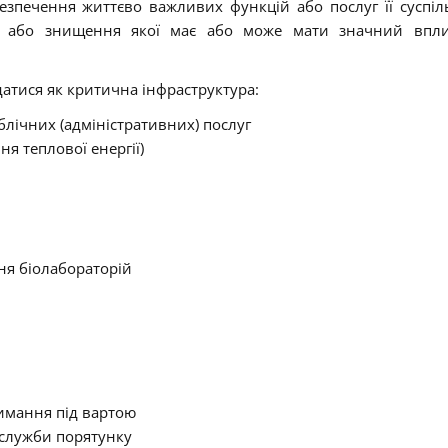
безпечення життєво важливих функцій або послуг її суспіл
ть або знищення якої має або може мати значний впл
датися як критична інфраструктура:
лічних (адміністративних) послуг
ня теплової енергії)
ня біолабораторій
римання під вартою
, служби порятунку