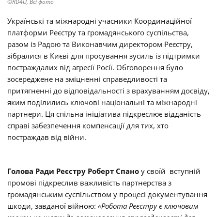
©RD4U, Всі фото
Українські та міжнародні учасники Координаційної
платформи Реєстру та громадянського суспільства,
разом із Радою та Виконавчим директором Реєстру,
зібралися в Києві для просування зусиль із підтримки
постраждалих від агресії Росії. Обговорення було
зосереджене на зміцненні справедливості та
притягненні до відповідальності з врахуванням досвіду,
яким поділились ключові національні та міжнародні
партнери. Ця спільна ініціатива підкреслює відданість
справі забезпечення компенсації для тих, хто
постраждав від війни.
Голова Ради Реєстру
Роберт Спано
у своїй вступній
промові підкреслив важливість партнерства з
громадянським суспільством у процесі документування
шкоди, завданої війною:
«Робота Реєстру є ключовим