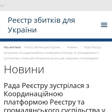
Реєстр збитків для
України
You are here:
Реєстр збитків для України
Новини
Рада Реєстру
зустрілася з Координаційною платформою Реєстру та громадянського
суспільства у Києві для об’єднання зусиль для підтримки постраждалих
Новини
Рада Реєстру зустрілася з
Координаційною
платформою Реєстру та
громадянського суспільства у