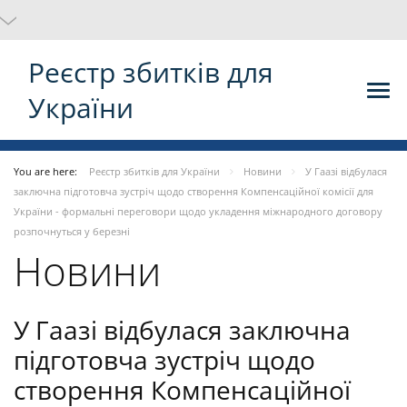
Реєстр збитків для
України
You are here:
Реєстр збитків для України
Новини
У Гаазі відбулася
заключна підготовча зустріч щодо створення Компенсаційної комісії для
України - формальні переговори щодо укладення міжнародного договору
розпочнуться у березні
Новини
У Гаазі відбулася заключна
підготовча зустріч щодо
створення Компенсаційної