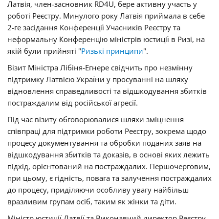
Латвія, член-засновник RD4U, бере активну участь у
роботі Реєстру. Минулого року Латвія приймала в себе
2-ге засідання Конференції Учасників Реєстру та
неформальну Конференцію міністрів юстиції в Ризі, на
якій були прийняті "
Ризькі принципи
".
Візит Міністра Лібіня-Егнере свідчить про незмінну
підтримку Латвією України у просуванні на шляху
відновлення справедливості та відшкодування збитків
постраждалим від російської агресії.
Під час візиту обговорювалися шляхи зміцнення
співпраці для підтримки роботи Реєстру, зокрема щодо
процесу документування та обробки поданих заяв на
відшкодування збитків та доказів, в основі яких лежить
підхід, орієнтований на постраждалих. Першочерговим,
при цьому, є гідність, повага та залучення постраждалих
до процесу, приділяючи особливу увагу найбільш
вразливим групам осіб, таким як жінки та діти.
Міністр юстиції Латвії та Виконавчий директор Реєстру