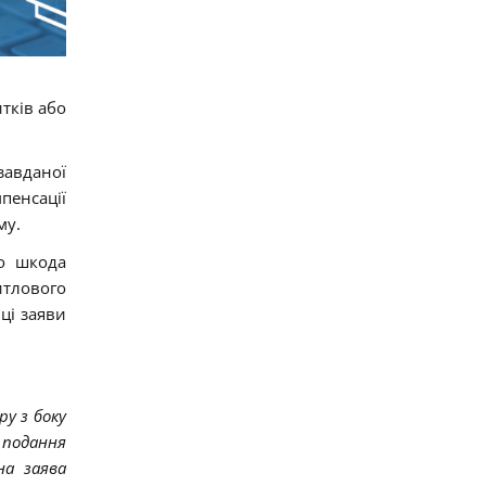
тків або
авданої
пенсації
му.
бо шкода
итлового
ці заяви
:
ру з боку
 подання
на заява