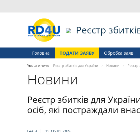
Реєстр збиткі
Головна
ПОДАТИ ЗАЯВУ
Обробка заяв
You are here:
Реєстр збитків для України
Новини
Реєстр 
Новини
Реєстр збитків для Україн
осіб, які постраждали внас
ГААГА
19 СІЧНЯ 2026