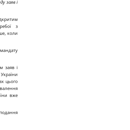
у заяв і
ідкритим
ребої з
ше, коли
 мандату
м заяв і
 України
ах цього
хвалення
аїни вже
 подання