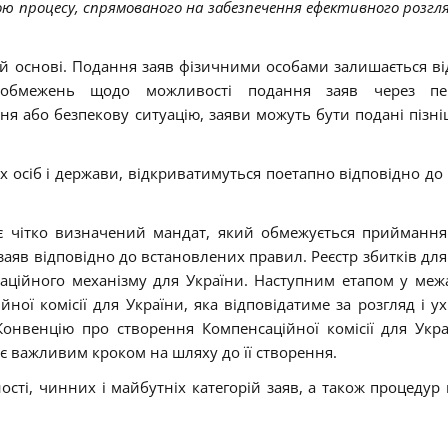
ю процесу, спрямованого на забезпечення ефективного розгляд
ій основі. Подання заяв фізичними особами залишається в
і обмежень щодо можливості подання заяв через пе
я або безпекову ситуацію, заяви можуть бути подані пізні
х осіб і держави, відкриватимуться поетапно відповідно до
є чітко визначений мандат, який обмежується приймання
 заяв відповідно до встановлених правил. Реєстр збитків для
ційного механізму для України. Наступним етапом у меж
ної комісії для України, яка відповідатиме за розгляд і у
Конвенцію про створення Компенсаційної комісії для Укр
є важливим кроком на шляху до її створення.
сті, чинних і майбутніх категорій заяв, а також процедур