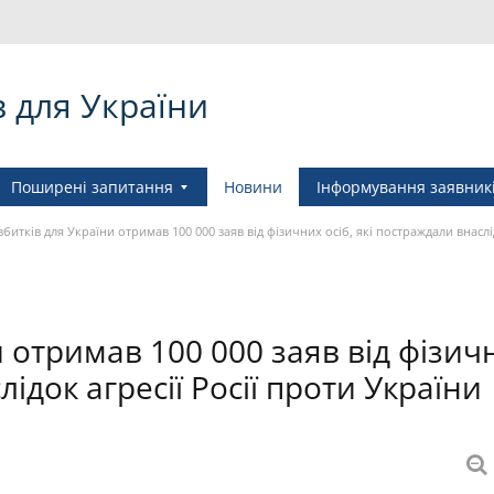
в для України
Поширені запитання
Новини
Інформування заявник
збитків для України отримав 100 000 заяв від фізичних осіб, які постраждали внаслі
и отримав 100 000 заяв від фізич
лідок агресії Росії проти України