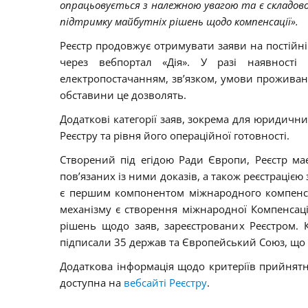
опрацьовується з належною увагою та є складово
підтримку майбутніх рішень щодо компенсації».
Реєстр продовжує отримувати заяви на постійн
через вебпортал «Дія». У разі наявност
електропостачанням, зв’язком, умови проживанн
обставини це дозволять.
Додаткові категорії заяв, зокрема для юридични
Реєстру та рівня його операційної готовності.
Створений під егідою Ради Європи, Реєстр ма
пов’язаних із ними доказів, а також реєстрацією
є першим компонентом міжнародного компенса
механізму є створення міжнародної Компенсацій
рішень щодо заяв, зареєстрованих Реєстром. 
підписали 35 держав та Європейський Союз, що 
Додаткова інформація щодо критеріїв прийнятно
доступна на
вебсайті Реєстру
.