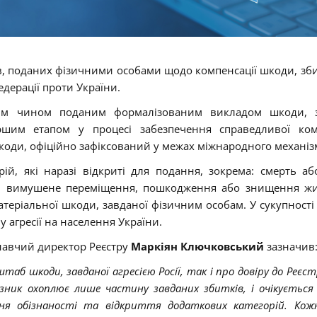
яв, поданих фізичними особами щодо компенсації шкоди, зби
едерації проти України.
ним чином поданим формалізованим викладом шкоди, з
ершим етапом у процесі забезпечення справедливої ком
шкоди, офіційно зафіксований у межах міжнародного механіз
рій, які наразі відкриті для подання, зокрема: смерть а
во, вимушене переміщення, пошкодження або знищення ж
теріальної шкоди, завданої фізичним особам. У сукупності 
 агресії на населення України.
навчий директор Реєстру
Маркіян Ключковський
зазначив
таб шкоди, завданої агресією Росії, так і про довіру до Реєст
азник охоплює лише частину завданих збитків, і очікується
ення обізнаності та відкриття додаткових категорій. Кож