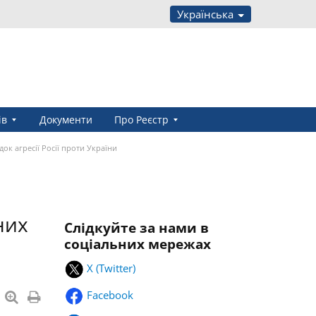
Українська
ів
Документи
Про Реєстр
док агресії Росії проти України
них
Слідкуйте за нами в
соціальних мережах
X (Twitter)
Facebook