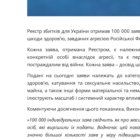
Реєстр збитків для України отримав 100 000 за
шкоди здоров’ю, завданих агресією Російської Ф
Кожна заява, отримана Реєстром, є належ
конкретній особі внаслідок агресії, та є п
постраждалим від війни. Кожна заява – досвід 
Подані на сьогодні заяви належать до катего
здоров’ю, катування та сексуальне насильст
майна, а також інші форми матеріальної та нема
ілюструють масштаб і системний характер впливу
Коментуючи досягнення цього показника, Вико
«100 000 індивідуальних заяв свідчить як про масш
осіб, які вирішили їх подати. Водночас цей пок
значно більшої кількості заяв у міру підвищ