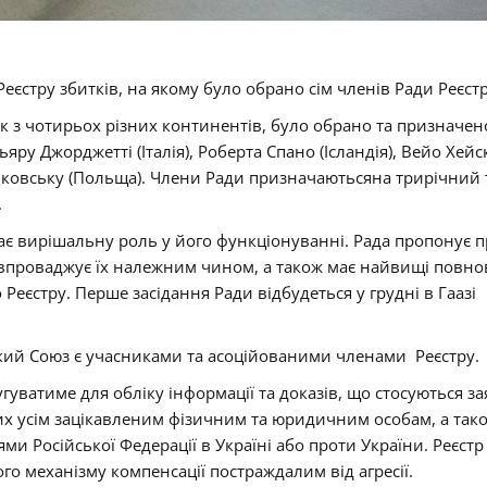
Реєстру збитків, на якому було обрано сім членів Ради Реєстр
інок з чотирьох різних континентів, було обрано та признач
яру Джорджетті (Італія), Роберта Спано (Ісландія), Вейо Хей
жиковську (Польща). Члени Ради призначаютьсяна трирічний 
.
грає вирішальну роль у його функціонуванні. Рада пропонує 
а впроваджує їх належним чином, а також має найвищі повн
Реєстру. Перше засідання Ради відбудеться у грудні в Гаазі
кий Союз є учасниками та асоційованими членами Реєстру.
угуватиме для обліку інформації та доказів, що стосуються за
их усім зацікавленим фізичним та юридичним особам, а так
и Російської Федерації в Україні або проти України. Реєстр
 механізму компенсації постраждалим від агресії.