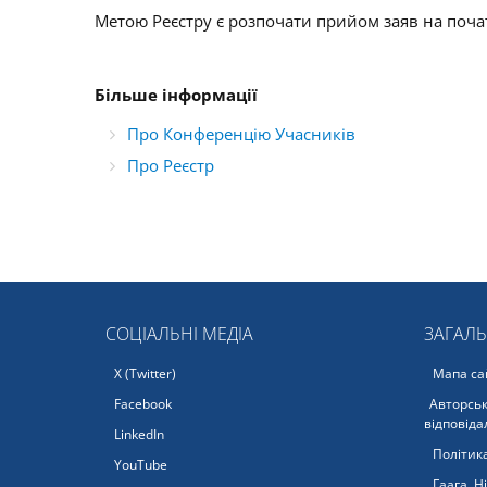
Метою Реєстру є розпочати прийом заяв на почат
Більше інформації
Про Конференцію Учасників
Про Реєстр
СОЦІАЛЬНІ МЕДІА
ЗАГАЛ
X (Twitter)
Мапа са
Facebook
Авторськ
відповіда
LinkedIn
Політика
YouTube
Гаага, Н