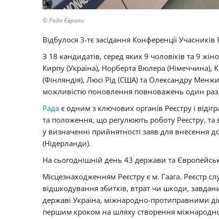
© Рада Європи
Відбулося 3-тє засідання Конференції Учасників 
З 18 кандидатів, серед яких 9 чоловіків та 9 ж
Кирпу (Україна), Норберта Вюлера (Німеччина), Кь
(Фінляндія), Люсі Рід (США) та Олександру Мен
можливістю поновлення повноважень один раз
Рада
є одним з ключових органів Реєстру і віді
та положення, що регулюють роботу Реєстру, т
у визначенні прийнятності заяв для внесення до 
(Нідерланди).
На сьогоднішній день 43 держави та Європейсь
Місцезнаходженням Реєстру є м. Гаага. Реєстр сл
відшкодування збитків, втрат чи шкоди, завдан
державі Україна, міжнародно-протиправними діям
першим кроком на шляху створення міжнародного