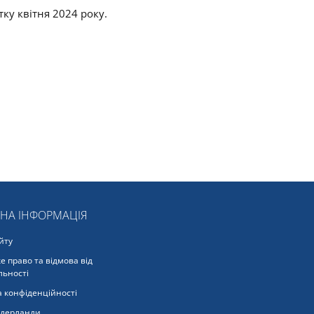
ку квітня 2024 року.
ЬНА ІНФОРМАЦІЯ
йту
е право та відмова від
льності
 конфіденційності
ідерланди