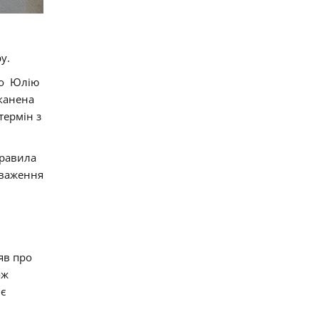
у.
ено Юлію
сканена
термін з
правила
оваження
яв про
ож
 є