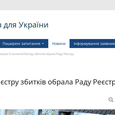
в для України
Поширені запитання
Новини
Інформування заявник
енція Учасників Реєстру збитків обрала Раду Реєстру
єстру збитків обрала Раду Реєст