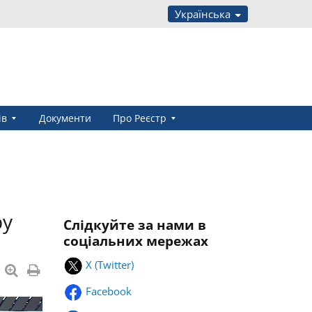
Українська
ів
Документи
Про Реєстр
ру
Слідкуйте за нами в
соціальних мережах
X (Twitter)
Facebook