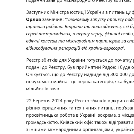
Заступник Міністра юстиції України з питань ц
Орлов
зазначив:
“Плановому запуску процесу под
тривала робота. Втрати та пошкодження, які були 
серед постраждалих, в першу чергу, фізичні особи
вдячні колегам та міжнародним партнерам за спри
відшкодування репарацій від країни-агресора
”.
Реєстр збитків для України готується до початку 
подані до Реєстру, був прийнятий Радою і буде
Очікується, що до Реєстру надійде від 300 000 
нерухомого майна - це перша категорія, яка буде 
мільйонів заяв.
22 березня 2024 року Реєстр збитків відкрив сві
різних юридичних та технічних питань, пов'язан
просвітницька робота в Україні, зокрема, з міс
громадськістю. Київський офіс також відіграват
з іншими міжнародними організаціями, українсь