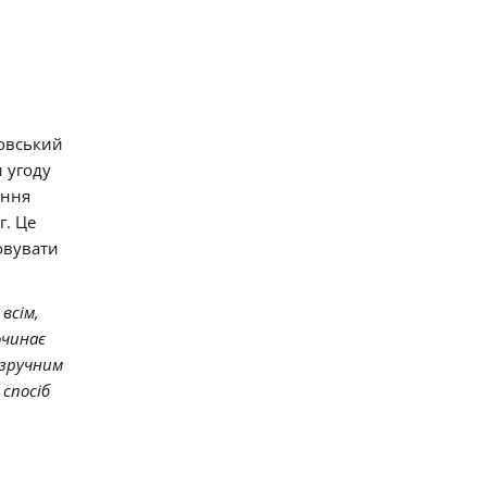
ковський
и угоду
ання
г. Це
овувати
всім,
очинає
 зручним
спосіб