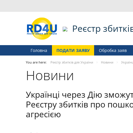
Реєстр збиткі
Головна
ПОДАТИ ЗАЯВУ
Обробка заяв
You are here:
Реєстр збитків для України
Новини
Україн
Новини
Українці через Дію зможу
Реєстру збитків про пошк
агресією