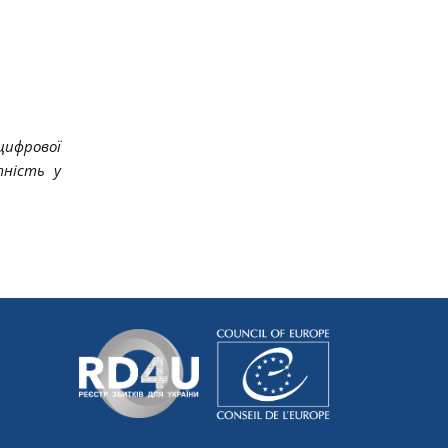
цифрової
тність у