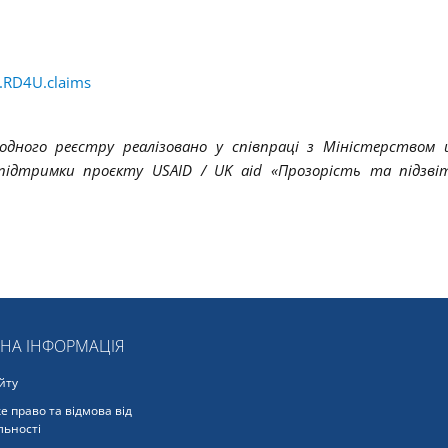
RD4U.claims
одного реєстру реалізовано у співпраці з Міністерством 
підтримки проєкту USAID
/ UK
aid
«Прозорість та підзві
ЬНА ІНФОРМАЦІЯ
йту
е право та відмова від
льності