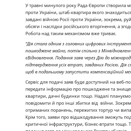
У травні минулого року Рада Європи створила мі
проти України, штаб-квартира якого знаходиться в
завдані війною Росії проти України, зокрема, ру
обсяги і наслідки російського вторгнення, а зг
Робота над таким механізмом вже триває.
“Дія стала одним з головних цифрових інструмент
пошкоджене майно, потім спільно з Мінвідновленн
єВідновлення. Подання заяв через Дію до міжнарод
підтвердження усіх втрат, завданих Росією. Дія
щоб в подальшому запустити компенсаційний мех
Сервіс для подачі заяв буде доступний на веб-по
передати інформацію про пошкоджене та знищен
квартири, дачні будинки тощо. Надалі плануємо
повідомити й про інші збитки від війни. Зокре
отриманих поранень, пережитих тортур чи випа
Крім того, заяви про відшкодування зможуть п
критичної інфраструктури, бізнес-втрати тощо. 
подання заяв до міжнародного Реєстру збитків.