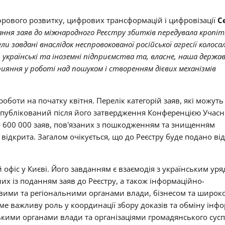
ифрового розвитку, цифрових трансформацій і цифровізації
С
ання заяв до міжнародного Реєстру збитків передувала кропіт
завдані внаслідок неспровокованої російської агресії колосал
, українські та іноземні підприємства та, власне, наша держа
яння у роботі над пошуком і створенням дієвих механізмів
роботи на початку квітня. Перелік категорій заяв, які можуть
 опублікований після його затвердження Конференцією Учасн
до 600 000 заяв, пов'язаних з пошкодженням та знищенням
відкрита. Загалом очікується, що до Реєстру буде подано від
й офіс у Києві. Його завданням є взаємодія з українським уря
их із поданням заяв до Реєстру, а також інформаційно-
цевими та регіональними органами влади, бізнесом та широк
име важливу роль у координації збору доказів та обміну інф
кими органами влади та організаціями громадянського сусп