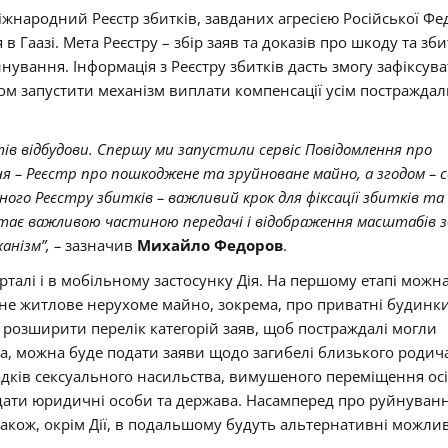
жнародний Реєстр збитків, завданих агресією Російської Фед
 Гаазі. Мета Реєстру – збір заяв та доказів про шкоду та зб
йнування. Інформація з Реєстру збитків дасть змогу зафіксув
одом запустити механізм виплати компенсації усім постраждал
ів відбудови. Спершу ми запустили сервіс Повідомлення про
я – Реєстр про пошкоджене та зруйноване майно, а згодом – с
ного Реєстру збитків – важливий крок для фіксації збитків та
 стає важливою частиною передачі і відображення масштабів з
анізм”, –
зазначив
Михайло Федоров
.
рталі і в мобільному застосунку Дія. На першому етапі можн
е житлове нерухоме майно, зокрема, про приватні будинки
 розширити перелік категорій заяв, щоб постраждалі могли
ма, можна буде подати заяви щодо загибелі близького родич
дків сексуального насильства, вимушеного переміщення осі
одати юридичні особи та держава. Насамперед про руйнуван
Також, окрім Дії, в подальшому будуть альтернативні можлив