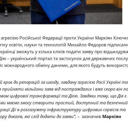
 агресією Російської Федерації проти України Маркіян Ключ
витку освіти, науки та технологій Михайло Федоров підписал
раїнці зможуть у кілька кліків подати заяву про відшкодув
 Дію – український портал та застосунок для державних послу
ейс міжнародного обміну даними, для якого будуть використ
крок до репарацій за шкоду, завдану агресією Росії Україні та 
ся прийняти мільйони заяв від постраждалих і вже скоро він п
твом цифрової трансформації та Дією. Завдяки тому, що Дія є
в, ми маємо змогу створити простий, доступний та безпечний 
грації Дії в розгалужену інфраструктуру цифрових сервісів та
ру доказів, які слід додати до заяви”, –
зазначив
Маркіян