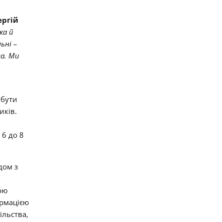
ергій
ка й
ьні –
ва. Ми
 бути
иків.
 6 до 8
дом з
ою
ормацією
ільства,