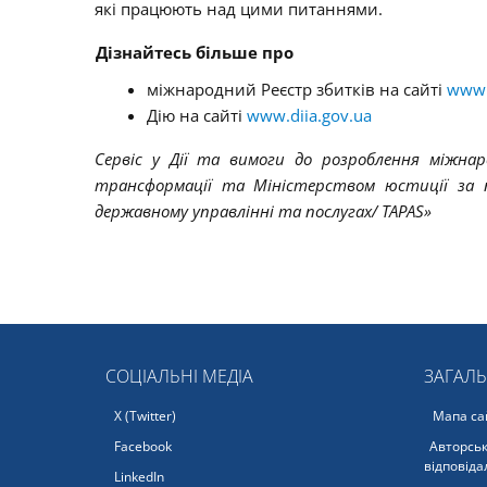
які працюють над цими питаннями.
Дізнайтесь більше про
міжнародний Реєстр збитків на сайті
www.
Дію на сайті
www.diia.gov.ua
Сервіс у Дії та вимоги до розроблення міжнар
трансформації та Міністерством юстиції за 
державному управлінні та послугах/ TAPAS
»
СОЦІАЛЬНІ МЕДІА
ЗАГАЛ
X (Twitter)
Мапа са
Facebook
Авторськ
відповіда
LinkedIn