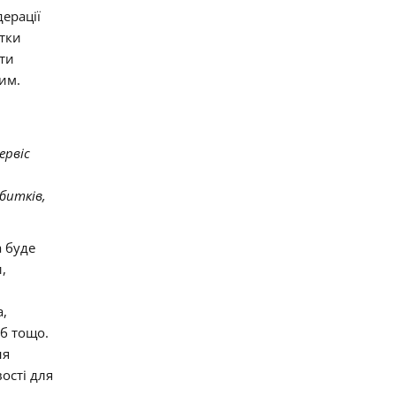
ерації
итки
ати
им.
ервіс
битків,
а буде
,
а,
б тощо.
ня
ості для