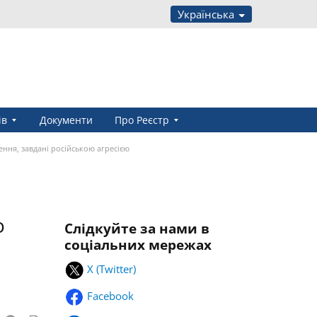
Українська
ів
Документи
Про Реєстр
ння, завдані російською агресією
о
Слідкуйте за нами в
соціальних мережах
X (Twitter)
Facebook