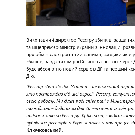
Виконавчий директор Реєстру збитків, завданих
та Віцепрем’єр-міністр України з інновацій, роз
про обмін електронними даними, завдяки якій ук
збитків, завданих їм російською агресією, через
буде абсолютно новий сервіс в Дії та перший к
Дію.
“Реєстр збитків для України – це важливий перший 
хто постраждав від цієї агресії. Реєстр готуєть
свою роботу. Ми дуже раді співпраці з Міністерс
та надійним додатком для 20 мільйонів українці
подання заяв до Реєстру. Крім того, завдяки інте
публічних реєстрів в Україні полегшить процес збо
Ключковський
.