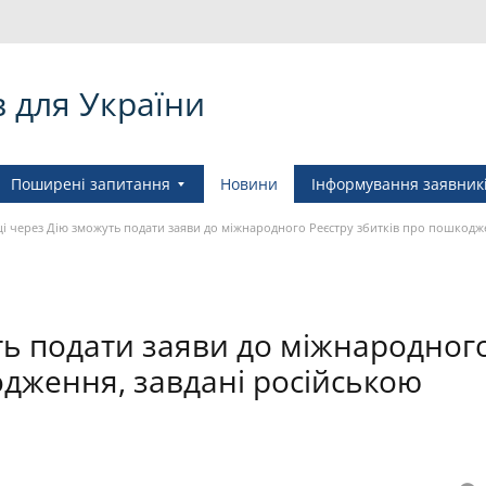
в для України
Поширені запитання
Новини
Інформування заявник
ці через Дію зможуть подати заяви до міжнародного Реєстру збитків про пошкодже
ть подати заяви до міжнародног
одження, завдані російською