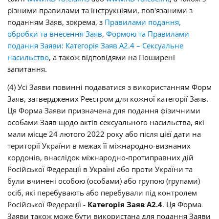
різними правилами та інструкціями, пов'язаними з
поданням Заяв, зокрема, з
Правилами подання,
обробки та внесення Заяв
,
Формою та Правилами
подання Заяви: Категорія Заяв А2.4 – Сексуальне
насильство
, а також відповідями на Поширені
запитання.
(4) Усі Заяви повинні подаватися з використанням Форм
Заяв, затверджених Реєстром для кожної категорії Заяв.
Ця Форма Заяви призначена для подання фізичними
особами Заяв щодо актів сексуального насильства, які
мали місце 24 лютого 2022 року або після цієї дати на
території України в межах її міжнародно-визнаних
кордонів, внаслідок міжнародно-протиправних дій
Російської Федерації в Україні або проти України та
були вчинені особою (особами) або групою (групами)
осіб, які перебувають або перебували під контролем
Російської Федерації -
Категорія Заяв A2.4
. Ця Форма
Заяви також може бути використана для подання Заяви