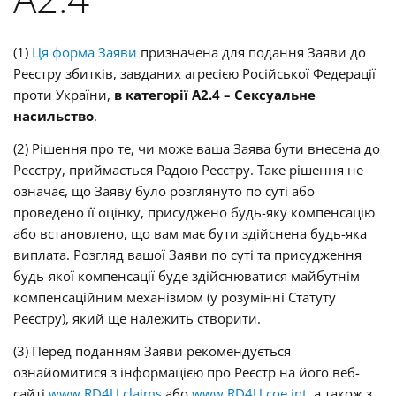
(1)
Ця форма Заяви
призначена для подання Заяви до
Реєстру збитків, завданих агресією Російської Федерації
проти України,
в
категорії А2.4 – Сексуальне
насильство
.
(2) Рішення про те, чи може ваша Заява бути внесена до
Реєстру, приймається Радою Реєстру. Таке рішення не
означає, що Заяву було розглянуто по суті або
проведено її оцінку, присуджено будь-яку компенсацію
або встановлено, що вам має бути здійснена будь-яка
виплата. Розгляд вашої Заяви по суті та присудження
будь-якої компенсації буде здійснюватися майбутнім
компенсаційним механізмом (у розумінні Статуту
Реєстру), який ще належить створити.
(3) Перед поданням Заяви рекомендується
ознайомитися з інформацією про Реєстр на його веб-
сайті
www.RD4U.claims
або
www.RD4U.coe.int
, а також з