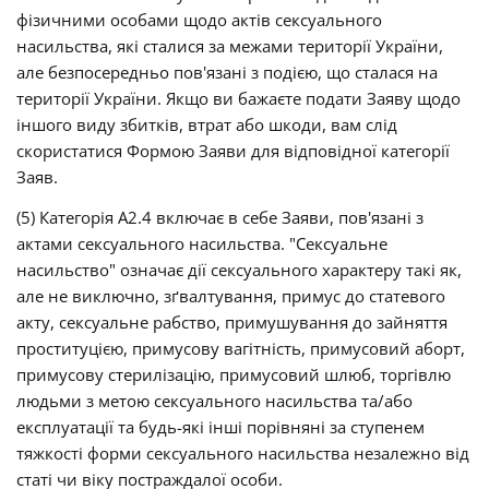
фізичними особами щодо актів сексуального
насильства, які сталися за межами території України,
але безпосередньо пов'язані з подією, що сталася на
території України. Якщо ви бажаєте подати Заяву щодо
іншого виду збитків, втрат або шкоди, вам слід
скористатися Формою Заяви для відповідної категорії
Заяв.
(5) Категорія А2.4 включає в себе Заяви, пов'язані з
актами сексуального насильства. "Сексуальне
насильство" означає дії сексуального характеру такі як,
але не виключно, зґвалтування, примус до статевого
акту, сексуальне рабство, примушування до зайняття
проституцією, примусову вагітність, примусовий аборт,
примусову стерилізацію, примусовий шлюб, торгівлю
людьми з метою сексуального насильства та/або
експлуатації та будь-які інші порівняні за ступенем
тяжкості форми сексуального насильства незалежно від
статі чи віку постраждалої особи.