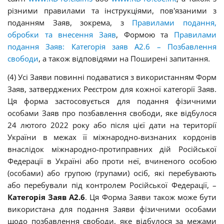
різними правилами та інструкціями, пов'язаними з
поданням Заяв, зокрема, з
Правилами подання,
обробки та внесення Заяв
, Формою та
Правилами
подання Заяв: Категорія заяв A2.6 – Позбавлення
свободи
, а також відповідями на Поширені запитання.
(4) Усі Заяви повинні подаватися з використанням Форм
Заяв, затверджених Реєстром для кожної категорії Заяв.
Ця форма застосовується для подання фізичними
особами Заяв про позбавлення свободи, яке відбулося
24 лютого 2022 року або після цієї дати на території
України в межах її міжнародно-визнаних кордонів
внаслідок міжнародно-протиправних дій Російської
Федерації в Україні або проти неї, вчиненого особою
(особами) або групою (групами) осіб, які перебувають
або перебували під контролем Російської Федерації, –
Категорія Заяв А2.6
. Ця Форма Заяви також може бути
використана для подання Заяви фізичними особами
щодо позбавлення свободи, яке відбулося за межами