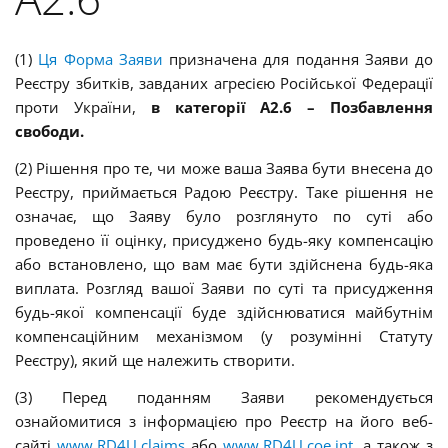
(1)
Ця Форма Заяви
призначена для подання Заяви до
Реєстру збитків, завданих агресією Російської Федерації
проти України
,
в категорії А2.6 –
Позбавлення
свободи.
(2) Рішення про те, чи може ваша Заява бути внесена до
Реєстру, приймається Радою Реєстру.
Таке рішення не
означає, що Заяву було розглянуто по суті або
проведено її оцінку, присуджено будь-яку компенсацію
або встановлено, що вам має бути здійснена будь-яка
виплата. Розгляд вашої Заяви по суті та присудження
будь-якої компенсації буде здійснюватися майбутнім
компенсаційним механізмом (у розумінні Статуту
Реєстру), який ще належить створити.
(3) Перед поданням Заяви рекомендується
ознайомитися з інформацією про Реєстр на його веб-
сайті
www.RD4U.claims
або
www.RD4U.coe.int
, а також з