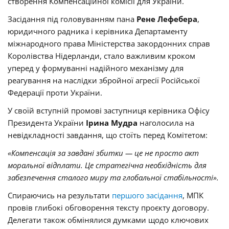
створення Компенсаційної комісії для України.
Засідання під головуванням пана
Рене Лефебера
,
юридичного радника і керівника Департаменту
міжнародного права Міністерства закордонних справ
Королівства Нідерланди, стало важливим кроком
уперед у формуванні надійного механізму для
реагування на наслідки збройної агресії Російської
Федерації проти України.
У своїй вступній промові заступниця керівника Офісу
Президента України
Ірина Мудра
наголосила на
невідкладності завдання, що стоїть перед Комітетом:
«Компенсація за завдані збитки — це не просто акт
моральної відплати. Це стратегічна необхідність для
забезпечення сталого миру та глобальної стабільності».
Спираючись на результати
першого засідання
, МПК
провів глибокі обговорення тексту проєкту договору.
Делегати також обмінялися думками щодо ключових