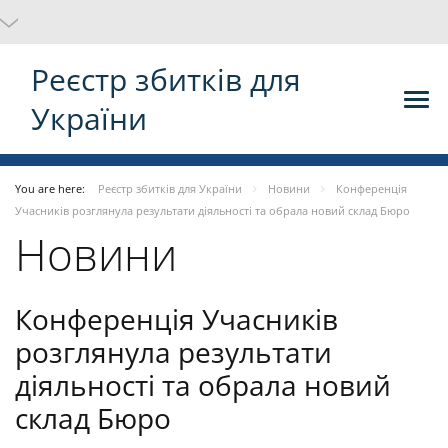
Реєстр збитків для
України
You are here:
Реєстр збитків для України
Новини
Конференція
Учасників розглянула результати діяльності та обрала новий склад Бюро
Новини
Конференція Учасників
розглянула результати
діяльності та обрала новий
склад Бюро