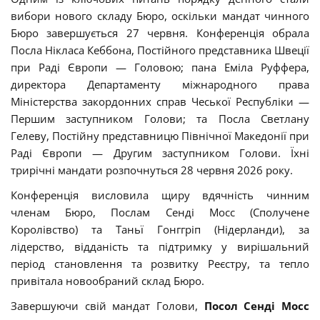
вибори нового складу Бюро, оскільки мандат чинного
Бюро завершується 27 червня. Конференція обрала
Посла Нікласа Кеббона, Постійного представника Швеції
при Раді Європи — Головою; пана Еміла Руффера,
директора Департаменту міжнародного права
Міністерства закордонних справ Чеської Республіки —
Першим заступником Голови; та Посла Светлану
Гелеву, Постійну представницю Північної Македонії при
Раді Європи — Другим заступником Голови. Їхні
трирічні мандати розпочнуться 28 червня 2026 року.
Конференція висловила щиру вдячність чинним
членам Бюро, Послам Сенді Мосс (Сполучене
Королівство) та Таньї Гонггріп (Нідерланди), за
лідерство, відданість та підтримку у вирішальний
період становлення та розвитку Реєстру, та тепло
привітала новообраний склад Бюро.
Завершуючи свій мандат Голови,
Посол Сенді Мосс