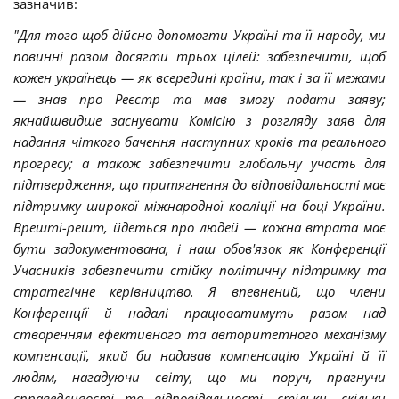
зазначив:
"Для того щоб дійсно допомогти Україні та її народу, ми
повинні разом досягти трьох цілей: забезпечити, щоб
кожен українець — як всередині країни, так і за її межами
— знав про Реєстр та мав змогу подати заяву;
якнайшвидше заснувати Комісію з розгляду заяв для
надання чіткого бачення наступних кроків та реального
прогресу; а також забезпечити глобальну участь для
підтвердження, що притягнення до відповідальності має
підтримку широкої міжнародної коаліції на боці України.
Врешті-решт, йдеться про людей — кожна втрата має
бути задокументована, і наш обов'язок як Конференції
Учасників забезпечити стійку політичну підтримку та
стратегічне керівництво. Я впевнений, що члени
Конференції й надалі працюватимуть разом над
створенням ефективного та авторитетного механізму
компенсації, який би надавав компенсацію Україні й її
людям, нагадуючи світу, що ми поруч, прагнучи
справедливості та відповідальності, стільки, скільки