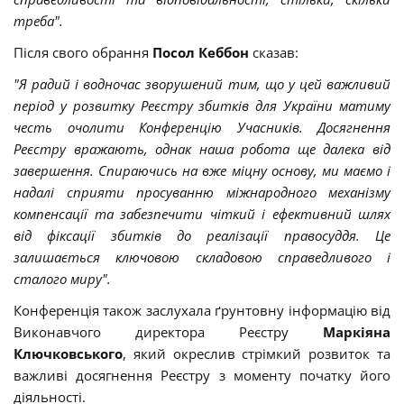
треба".
Після свого обрання
Посол Кеббон
сказав:
"Я радий і водночас зворушений тим, що у цей важливий
період у розвитку Реєстру збитків для України матиму
честь очолити Конференцію Учасників. Досягнення
Реєстру вражають, однак наша робота ще далека від
завершення. Спираючись на вже міцну основу, ми маємо і
надалі сприяти просуванню міжнародного механізму
компенсації та забезпечити чіткий і ефективний шлях
від фіксації збитків до реалізації правосуддя. Це
залишається ключовою складовою справедливого і
сталого миру".
Конференція також заслухала ґрунтовну інформацію від
Виконавчого директора Реєстру
Маркіяна
Ключковського
, який окреслив стрімкий розвиток та
важливі досягнення Реєстру з моменту початку його
діяльності.