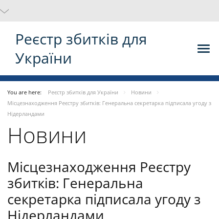
Реєстр збитків для
України
You are here:
Реєстр збитків для України
Новини
Місцезнаходження Реєстру збитків: Генеральна секретарка підписала угоду з
Нідерландами
Новини
Місцезнаходження Реєстру
збитків: Генеральна
секретарка підписала угоду з
Нідерландами