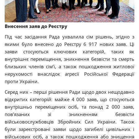
Внесення заяв до Реєстру
Під час засідання Рада ухвалила сім рішень, згідно з
якими було внесено до Реєстру 6 917 нових заяв. Ці
заяви стосуються ключових категорій, таких як
внутрішнє переміщення, зникнення безвісти та смерть
близьких членів сім’ї, а також пошкодження житлової
нерухомості внаслідок агресії Російської Федерації
проти України.
Серед них – перші рішення Ради щодо двох нещодавно
відкритих категорій: майже 4 000 заяв, що стосуються
внутрішньо переміщених осіб, та понад 2 000 заяв,
пов’язаних зі зникненням безвісти
військовослужбовців Збройних Сил України. Також
були зареєстровані заяви щодо загибелі цивільних і
військових осіб, а також пошкодження або знищення