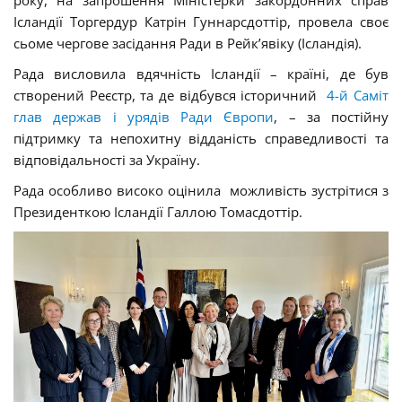
Ісландії Торгердур Катрін Гуннарсдоттір, провела своє
сьоме чергове засідання Ради в Рейк’явіку (Ісландія).
Рада висловила вдячність Ісландії – країні, де був
створений Реєстр, та де відбувся історичний
4-й Саміт
глав держав і урядів Ради Європи
, – за постійну
підтримку та непохитну відданість справедливості та
відповідальності за Україну.
Рада особливо високо оцінила можливість зустрітися з
Президенткою Ісландії Галлою Томасдоттір.