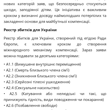
нових категорій заяв, що безпосередньо стосуються
шкоди, заподіяної дітям. Ця ініціатива є важливим
кроком у визнанні досвіду наймолодших потерпілих та
закладенні основи для майбутньої компенсації.
Реєстр збитків для України
Реєстр збитків для України, створений під егідою Ради
Європи, є ключовим кроком до створення
міжнародного механізму компенсації. Зараз заяви
можна подавати за десятьма категоріями:
• A1.1 (Вимушене внутрішнє переміщення)
• A2.1 (Смерть близького члена сім’ї)
• A2.2 (Зникнення близького члена сім’ї)
• A2.3 (Серйозні тілесні ушкодження)
• A2.4 (Сексуальне насильство)
• A2.5 (Катування або нелюдські чи такі, що
принижують гідність, види поводження чи покарання)
• A2.6 (Позбавлення свободи)