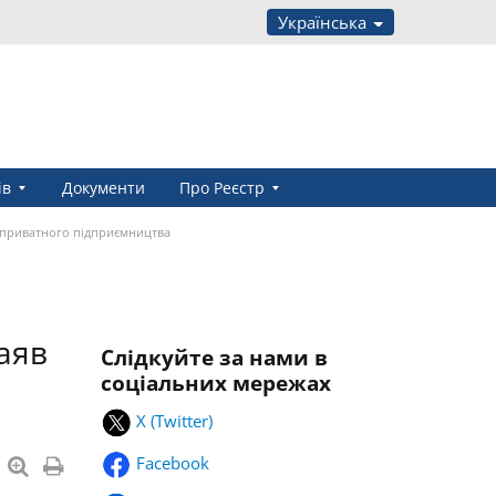
Українська
ів
Документи
Про Реєстр
ти приватного підприємництва
заяв
Слідкуйте за нами в
соціальних мережах
X (Twitter)
Facebook