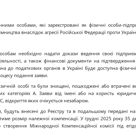
чними особами, які зареєстровані як фізичні особи-підпр
мництва внаслідок агресії Російської Федерації проти Україн
 особам необхідно надати докази ведення своєї підприє
діяльності, а також фінансові документи на підтвердження
ана до податкових органів в Україні буде доступна фізичні
оцесу подання заяви.
ізичній особі та були знищені, пошкоджені або втрачені в
их категоріях А. Заяви від імені або на користь юридич
С, відкриття яких очікується незабаром.
, будуть внесені до Реєстру та в подальшому передані на
тиме розмір належної компенсації. У грудні 2025 року 35 д
створення Міжнародної Компенсаційної комісії під егі