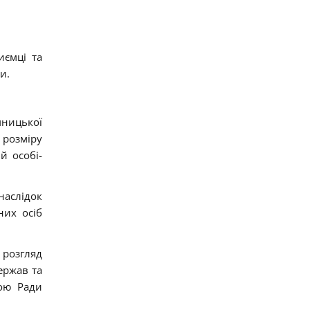
иємці та
и.
мницької
 розміру
й особі-
наслідок
них осіб
 розгляд
ержав та
дою Ради