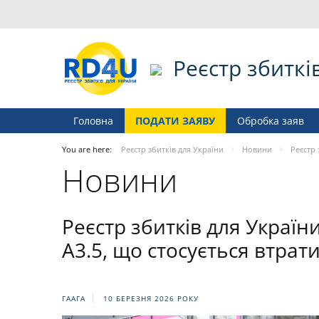
Реєстр збиткі
Головна
ПОДАТИ ЗАЯВУ
Обробка заяв
You are here:
Реєстр збитків для України
Новини
Реєстр 
Новини
Реєстр збитків для Україн
A3.5, що стосується втра
ГААГА
10 БЕРЕЗНЯ 2026 РОКУ