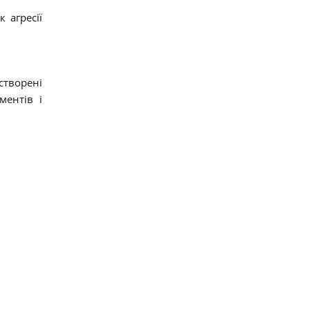
 агресії
створені
ментів і