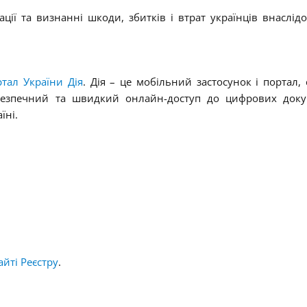
ації та визнанні шкоди, збитків і втрат українців внаслідок
ртал України Дія
. Дія – це мобільний застосунок і портал, 
безпечний та швидкий онлайн-доступ до цифрових доку
їні.
айті Реєстру
.