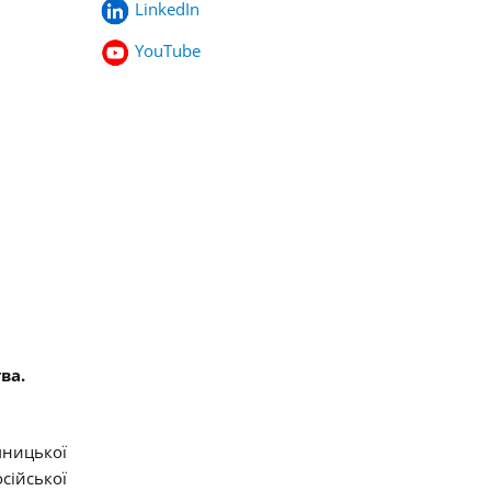
LinkedIn
YouTube
ва.
мницької
сійської