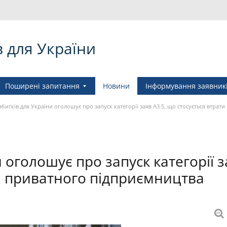
в для України
Поширені запитання
Новини
Інформування заявник
збитків для України оголошує про запуск категорії заяв A3.5, що стосується втра
и оголошує про запуск категорії 
ти приватного підприємництва