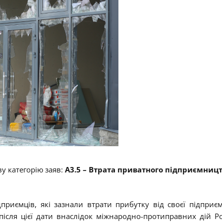
ву категорію заяв:
A
3.5 – Втрата приватного підприємницт
дприємців, які зазнали втрати прибутку від своєї підприє
після цієї дати внаслідок міжнародно-протиправних дій Ро