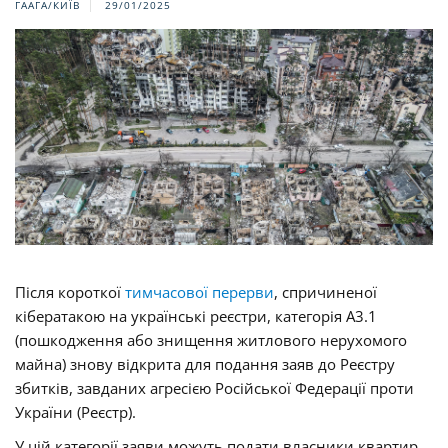
ГААГА/КИЇВ
29/01/2025
Після короткої
тимчасової перерви
, спричиненої
кібератакою на українські реєстри, категорія А3.1
(пошкодження або знищення житлового нерухомого
майна) знову відкрита для подання заяв до Реєстру
збитків, завданих агресією Російської Федерації проти
України (Реєстр).
У цій категорії заяви можуть подати власники квартир