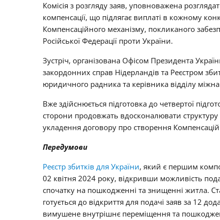
Комісія з розгляду заяв, уповноважена розглядат
компенсації, що підлягає виплаті в кожному к
Компенсаційного механізму, покликаного забезп
Російської Федерації проти України.
Зустріч, організована Офісом Президента Україн
закордонних справ Нідерландів та Реєстром зби
юридичного радника та керівника відділу міжна
Вже здійснюється підготовка до четвертої підгото
сторони продовжать вдосконалювати структуру К
укладення договору про створення Компенсаційно
Передумови
Реєстр збитків для України
, який є першим комп
02 квітня 2024 року, відкривши можливість под
спочатку на пошкодженні та знищенні житла. Ста
готується до відкриття для подачі заяв за 12 д
вимушене внутрішнє переміщення та пошкоджен