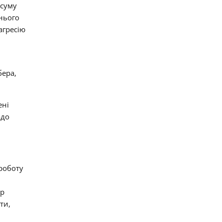
 суму
нього
агресію
бера,
.
ені
одо
роботу
тр
ти,