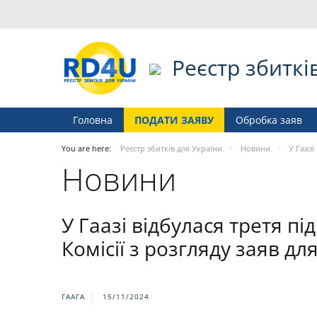
Реєстр збиткі
Головна
ПОДАТИ ЗАЯВУ
Обробка заяв
You are here:
Реєстр збитків для України
Новини
У Гаазі
Новини
У Гаазі відбулася третя п
Комісії з розгляду заяв дл
ГААГА
15/11/2024