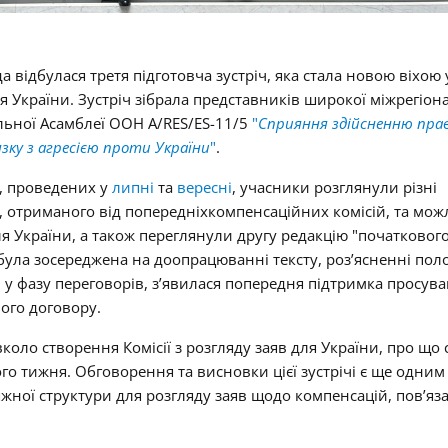
а відбулася третя підготовча зустріч, яка стала новою віхою 
ля України. Зустріч зібрала представників широкої міжрегіон
льної Асамблеї ООН A/RES/ES-11/5
"
Сприяння здійсненню пра
язку з агресією проти України
"
.
, проведених у
липні
та
вересні
, учасники розглянули різні
, отриманого від попередніхкомпенсаційних комісій, та мож
ля України, а також переглянули другу редакцію "початковог
ч була зосереджена на доопрацюванні тексту, роз’ясненні по
ив у фазу переговорів, з’явилася попередня підтримка просув
ого договору.
оло створення Комісії з розгляду заяв для України, про що 
ого тижня. Обговорення та висновки цієї зустрічі є ще одним
ної структури для розгляду заяв щодо компенсацій, пов’яз