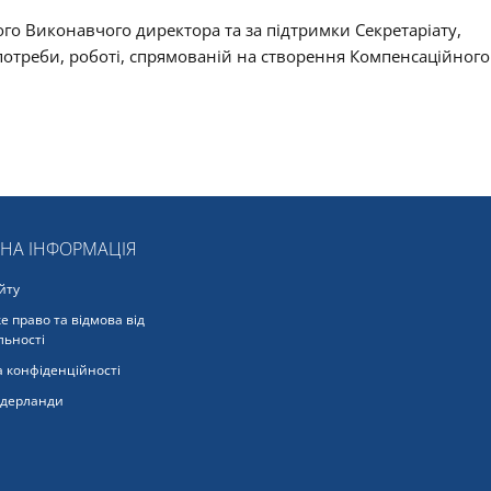
вого Виконавчого директора та за підтримки Секретаріату,
потреби, роботі, спрямованій на створення Компенсаційного
ЬНА ІНФОРМАЦІЯ
йту
е право та відмова від
льності
 конфіденційності
ідерланди