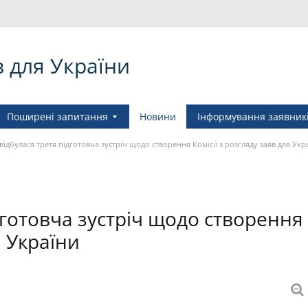
в для України
Поширені запитання
Новини
Інформування заявник
 відбулася третя підготовча зустріч щодо створення Комісії з розгляду заяв для Укр
ідготовча зустріч щодо створення
я України