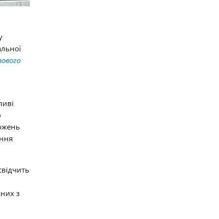
у
альної
вового
ливі
о
ложень
ання
свідчить
аних з