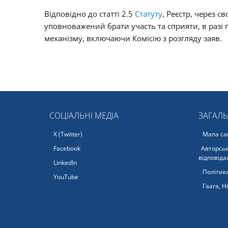
Відповідно до статті 2.5
Статуту
, Реєстр, через с
уповноважений брати участь та сприяти, в разі 
механізму, включаючи Комісію з розгляду заяв.
СОЦІАЛЬНІ МЕДІА
ЗАГАЛ
X (Twitter)
Мапа са
Facebook
Авторськ
відповіда
LinkedIn
Політика
YouTube
Гаага, Н