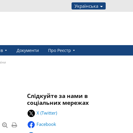
Українська
ів
Документи
Про Реєстр
аїни
Слідкуйте за нами в
соціальних мережах
X (Twitter)
Facebook