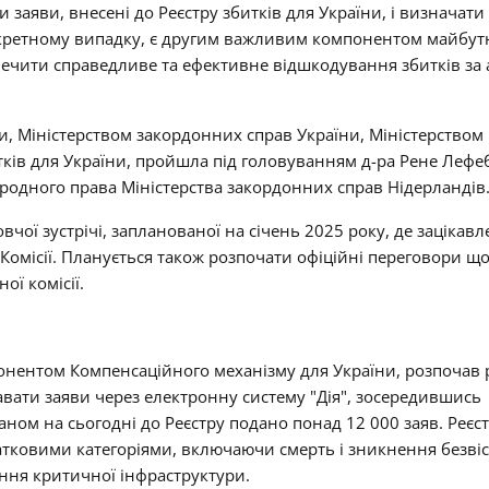
и заяви, внесені до Реєстру збитків для України, і визначати
онкретному випадку, є другим важливим компонентом майбут
ечити справедливе та ефективне відшкодування збитків за 
и, Міністерством закордонних справ України, Міністерством
тків для України, пройшла під головуванням д-ра Рене Лефе
родного права Міністерства закордонних справ Нідерландів
вчої зустрічі, запланованої на січень 2025 року, де зацікавл
омісії. Планується також розпочати офіційні переговори щ
ї комісії.
онентом Компенсаційного механізму для України, розпочав 
авати заяви через електронну систему "Дія", зосередившись
ном на сьогодні до Реєстру подано понад 12 000 заяв. Реєс
одатковими категоріями, включаючи смерть і зникнення безвіс
ня критичної інфраструктури.