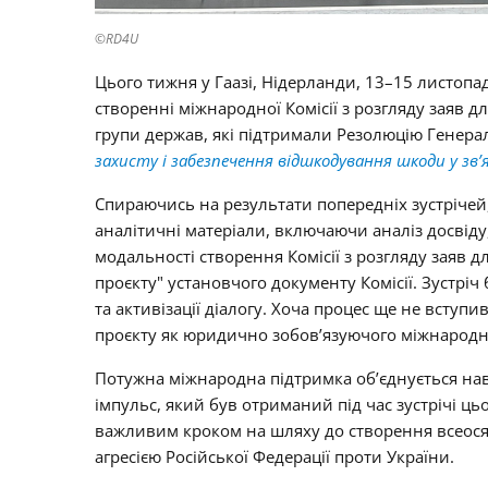
©RD4U
Цього тижня у Гаазі, Нідерланди, 13–15 листопад
створенні міжнародної Комісії з розгляду заяв д
групи держав, які підтримали Резолюцію Генера
захисту і забезпечення відшкодування шкоди у зв’
Спираючись на результати попередніх зустрічей
аналітичні матеріали, включаючи аналіз досвіду
модальності створення Комісії з розгляду заяв д
проєкту" установчого документу Комісії. Зустрі
та активізації діалогу. Хоча процес ще не вступ
проєкту як юридично зобов’язуючого міжнародн
Потужна міжнародна підтримка об’єднується навк
імпульс, який був отриманий під час зустрічі ць
важливим кроком на шляху до створення всеосяж
агресією Російської Федерації проти України.