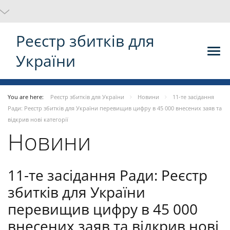
Реєстр збитків для
України
You are here:
Реєстр збитків для України
Новини
11-те засідання
Ради: Реєстр збитків для України перевищив цифру в 45 000 внесених заяв та
відкрив нові категорії
Новини
11-те засідання Ради: Реєстр
збитків для України
перевищив цифру в 45 000
внесених заяв та відкрив нові