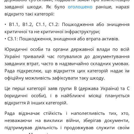
завданої шкоди. Як було
оголошено
раніше, наразі
відкрито такі категорії:
• B1.1, B1.2, C1.1, C1.2: Пошкодження або знищення
критичної та не критичної інфраструктури;
• C3.1: Пошкодження, знищення або втрата активів.
Юридичні особи та органи державної влади по всій
Україні тривалий час готувалися до документування
завданих втрат, часто в надзвичайно складних умовах.
Рада підкреслює, що відкриття цих категорій надає їм
офіційну можливість зафіксувати таку шкоду.
Це перші категорії заяв групи B (держава Україна) та C
(юридичні особи), і в найближчі місяці планується
відкриття й інших категорій.
Рада відзначає стійкість і наполегливість тих, хто,
незважаючи на виклики війни, зберігав документи,
підтримував діяльність і продовжував служити своїм