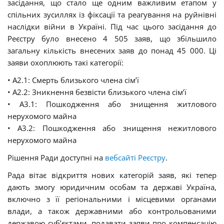
засідання, що стало ще одним важливим етапом у
спільних зусиллях із фіксації та реагування на руйнівні
наслідки війни в Україні. Під час цього засідання до
Реєстру було внесено 4 505 заяв, що збільшило
загальну кількість внесених заяв до понад 45 000. Ці
заяви охоплюють такі категорії:
• A2.1: Смерть близького члена сім’ї
• A2.2: Зникнення безвісти близького члена сім’ї
• A3.1: Пошкодження або знищення житлового
нерухомого майна
• A3.2: Пошкодження або знищення нежитлового
нерухомого майна
Рішення Ради доступні на
вебсайті Реєстру
.
Рада вітає відкриття нових категорій заяв, які тепер
дають змогу юридичним особам та державі Україна,
включно з її регіональними і місцевими органами
влади, а також державними або контрольованими
державою суб’єктами, подавати заяви про компенсацію