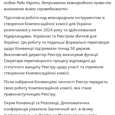
егідою Ради Європи, дотриманню міжнародного права та
виконанню вимог справедливості».
Підготовча робота над міжнародним інструментом зі
створення Компенсаційної комісії для України
розпочалася у липні 2024 року та здійснювалася
Нідерландами, Україною та Реєстром збитків для
України. Цю роботу та подальші формальні переговори
щодо Конвенції підтримали понад 50 держав.
Виконавчий директор Реєстру виконував функції
Секретаря переговорного процесу відповідно до
статутного мандату Реєстру щодо участі та сприяння
створенню Компенсаційної комісії.
Після набрання Конвенцією чинності Реєстр передасть
свою роботу Компенсаційній комісії, яка стане
правонаступницею Реєстру.
Окрім Конвенції та Резолюції, Дипломатична
конференція ухвалила Заключний акт, в якому
підтверджено, що Російська Федерація має нести