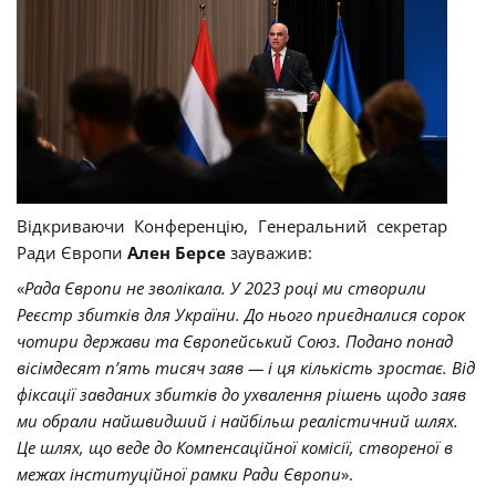
Відкриваючи Конференцію, Генеральний секретар
Ради Європи
Ален Берсе
зауважив:
«
Рада Європи не зволікала. У 2023 році ми створили
Реєстр збитків для України. До нього приєдналися сорок
чотири держави та Європейський Союз. Подано понад
вісімдесят п’ять тисяч заяв — і ця кількість зростає. Від
фіксації завданих збитків до ухвалення рішень щодо заяв
ми обрали найшвидший і найбільш реалістичний шлях.
Це шлях, що веде до Компенсаційної комісії, створеної в
межах інституційної рамки Ради Європи
».