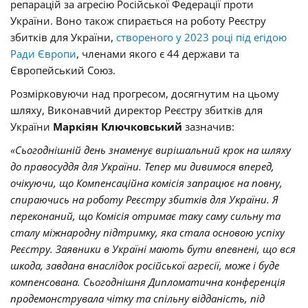
репарацій за агресію Російської Федерації проти
України. Воно також спирається на роботу Реєстру
збитків для України,
створеного у 2023 році під егідою
Ради Європи
, членами якого є 44 держави та
Європейський Союз.
Розмірковуючи над прогресом, досягнутим на цьому
шляху, Виконавчий директор Реєстру збитків для
України
Маркіян Ключковський
зазначив:
«Сьогоднішній день знаменує вирішальний крок на шляху
до правосуддя для України. Тепер ми дивимося вперед,
очікуючи, що Компенсаційна комісія запрацює на повну,
спираючись на роботу Реєстру збитків для України. Я
переконаний, що Комісія отримає таку саму сильну та
сталу міжнародну підтримку, яка стала основою успіху
Реєстру. Заявники в Україні мають бути впевнені, що вся
шкода, завдана внаслідок російської агресії, може і буде
компенсована. Сьогоднішня Дипломатична конференція
продемонструвала чітку та спільну відданість, під