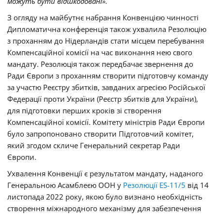
можуть бути відшкодовані».
З огляду на майбутнє набрання Конвенцією чинності
Дипломатична конференція також ухвалила Резолюцію
з проханням до Нідерландів стати місцем перебування
Компенсаційної комісії на час виконання нею свого
мандату. Резолюція також передбачає звернення до
Ради Європи з проханням створити підготовчу команду
за участю Реєстру збитків, завданих агресією Російської
Федерації проти України (Реєстр збитків для України),
для підготовки перших кроків зі створення
Компенсаційної комісії. Комітету міністрів Ради Європи
було запропоновано створити Підготовчий комітет,
який згодом скличе Генеральний секретар Ради
Європи.
Ухвалення Конвенції є результатом мандату, наданого
Генеральною Асамблеєю ООН у
Резолюції ES-11/5
від 14
листопада 2022 року, якою було визнано необхідність
створення міжнародного механізму для забезпечення