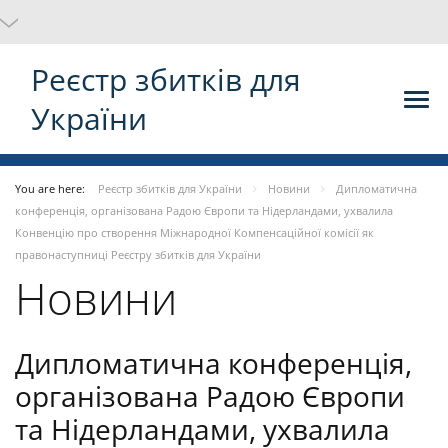
Реєстр збитків для
України
You are here:
Реєстр збитків для України
Новини
Дипломатична
конференція, організована Радою Європи та Нідерландами, ухвалила
Конвенцію про створення Міжнародної Компенсаційної комісії як
правонаступниці Реєстру збитків для України
Новини
Дипломатична конференція,
організована Радою Європи
та Нідерландами, ухвалила