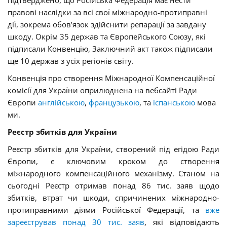
правові наслідки за всі свої міжнародно-протиправні
дії, зокрема обов’язок здійснити репарації за завдану
шкоду. Окрім 35 держав та Європейського Союзу, які
підписали Конвенцію, Заключний акт також підписали
ще 10 держав з усіх регіонів світу.
Конвенція про створення Міжнародної Компенсаційної
комісії для України оприлюднена на вебсайті Ради
Європи
англійською
,
французькою
, та
іспанською
мова
ми.
Реєстр збитків для України
Реєстр збитків для України, створений під егідою Ради
Європи, є ключовим кроком до створення
міжнародного компенсаційного механізму. Станом на
сьогодні Реєстр отримав понад 86 тис. заяв щодо
збитків, втрат чи шкоди, спричинених міжнародно-
протиправними діями Російської Федерації, та
вже
зареєстрував понад 30 тис. заяв
, які відповідають