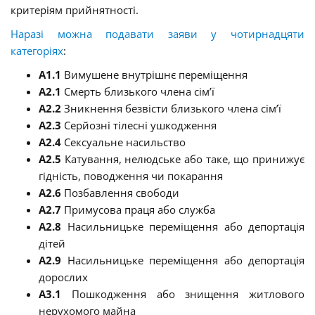
критеріям прийнятності.
Наразі можна подавати заяви у чотирнадцяти
категоріях
:
A1.1
Вимушене внутрішнє переміщення
A2.1
Смерть близького члена сім’ї
A2.2
Зникнення безвісти близького члена сім’ї
A2.3
Серйозні тілесні ушкодження
A2.4
Сексуальне насильство
A2.5
Катування, нелюдське або таке, що принижує
гідність, поводження чи покарання
A2.6
Позбавлення свободи
A2.7
Примусова праця або служба
A2.8
Насильницьке переміщення або депортація
дітей
A2.9
Насильницьке переміщення або депортація
дорослих
A3.1
Пошкодження або знищення житлового
нерухомого майна