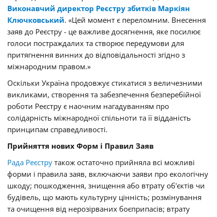
Виконавчий директор Реєстру збитків Маркіян
Ключковський
. «Цей момент є переломним. Внесення
заяв до Реєстру - це важливе досягнення, яке посилює
голоси постраждалих та створює передумови для
притягнення винних до відповідальності згідно з
міжнародним правом.»
Оскільки Україна продовжує стикатися з величезними
викликами, створення та забезпечення безперебійної
роботи Реєстру є наочним нагадуванням про
солідарність міжнародної спільноти та її відданість
принципам справедливості.
Прийняття нових Форм і Правил Заяв
Рада Реєстру
також остаточно прийняла всі можливі
форми і правила заяв, включаючи заяви про екологічну
шкоду; пошкодження, знищення або втрату об'єктів чи
будівель, що мають культурну цінність; розмінування
та очищення від нерозірваних боєприпасів; втрату