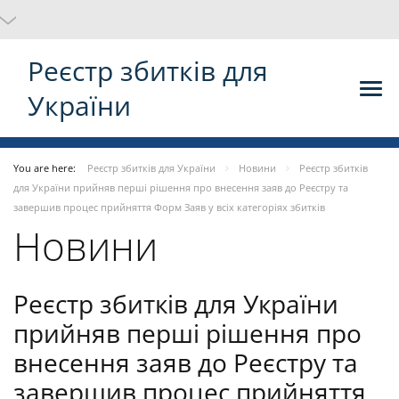
Реєстр збитків для
України
You are here:
Реєстр збитків для України
Новини
Реєстр збитків
для України прийняв перші рішення про внесення заяв до Реєстру та
завершив процес прийняття Форм Заяв у всіх категоріях збитків
Новини
Реєстр збитків для України
прийняв перші рішення про
внесення заяв до Реєстру та
завершив процес прийняття