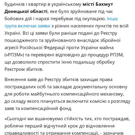
будинків і квартир в українському
місті Бахмут
Донецької області
, яке було зруйноване під час
бойових дій і наразі перебуває під окупацією.
Інша
група включає заяви
з різних населених пунктів по всій
Україні. Всі ці заяви були раніше подані до Реєстру
пошкодженого та зруйнованого внаслідок збройної
агресії Російської Федерації проти України майна
(«РПЗМ») та перевірені відповідно до процедур РПЗМ,
що дозволило спростити їхню подальшу обробку
Реєстром збитків.
Внесення заяв до Реєстру збитків захищає права
постраждалих осіб та закладає документальну основну
для роботи майбутнього компенсаційного механізму,
до складу якого планується включити комісію з розгляду
заяв та компенсаційний фонд.
«Сьогодні ми вшановуємо стійкість тих, хто постраждав,
роблячи перший відчутний крок до відновлення
справедливості та отримання компенсації, - зазначив