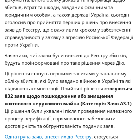
збитків, втрат та шкоди, завданих фізичним та
юридичним особам, а також державі Україна, сьогодні
оголосив про прийняття перших рішень про внесення
заяв до Реєстру, що є важливим кроком у забезпеченні
справедливості у зв'язку з агресією Російської Федерації
проти України.
Заявники, чиї заяви були внесені до Реєстру збитків,
будуть проінформовані про таке рішення через Дію.
Ці рішення стануть першими записами у загальному
обліку збитків, які було завдано війною в Україні та які
підлягають компенсації. Прийняті рішення
стосуються
832 заяв щодо пошкодження або знищення
житлового нерухомого майна (Категорія Заяв А3.1)
.
Ці рішення були ухвалені після проведення належного
процесу верифікації, спрямованого забезпечити
достовірність та обґрунтованість поданих заяв.
Одна група заяв, внесених до Реєстру
, стосується