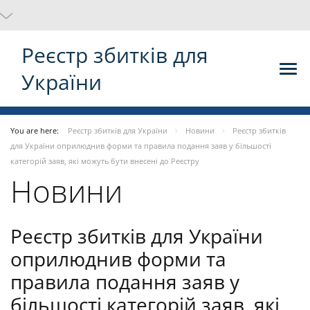
Реєстр збитків для
України
You are here:
Реєстр збитків для України
Новини
Реєстр збитків
для України оприлюднив форми та правила подання заяв у більшості
категорій заяв, які можуть бути внесені до Реєстру
Новини
Реєстр збитків для України
оприлюднив форми та
правила подання заяв у
більшості категорій заяв, які