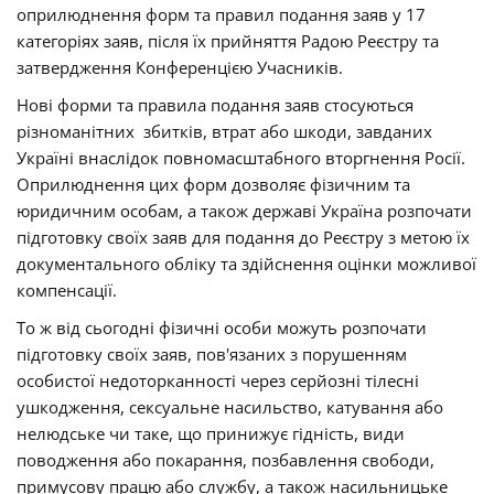
оприлюднення форм та правил подання заяв у 17
категоріях заяв, після їх прийняття Радою Реєстру та
затвердження Конференцією Учасників.
Нові форми та правила подання заяв стосуються
різноманітних збитків, втрат або шкоди, завданих
Україні внаслідок повномасштабного вторгнення Росії.
Оприлюднення цих форм дозволяє фізичним та
юридичним особам, а також державі Україна розпочати
підготовку своїх заяв для подання до Реєстру з метою їх
документального обліку та здійснення оцінки можливої
компенсації.
То ж від сьогодні фізичні особи можуть розпочати
підготовку своїх заяв, пов'язаних з порушенням
особистої недоторканності через серйозні тілесні
ушкодження, сексуальне насильство, катування або
нелюдське чи таке, що принижує гідність, види
поводження або покарання, позбавлення свободи,
примусову працю або службу, а також насильницьке